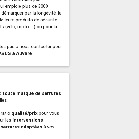
ui emploie plus de 3000
 démarquer par la longévité, la
n de leurs produits de sécurité
s (vélo, moto, …) ou pour la
itez pas à nous contacter pour
 ABUS à Auvare
.
ec
toute marque de serrures
les.
 ratio
qualité/prix
pour vous
our les
interventions
 serrures adaptées
à vos