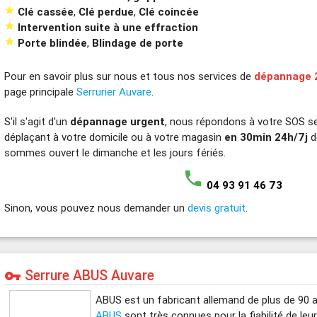

Clé cassée
,
Clé perdue
,
Clé coincée

Intervention suite à une effraction

Porte blindée
,
Blindage de porte
Pour en savoir plus sur nous et tous nos services de
dépannage 
page principale
Serrurier Auvare
.
S'il s'agit d'un
dépannage urgent
, nous répondons à votre SOS s
déplaçant à votre domicile ou à votre magasin
en 30min 24h/7j
d
sommes ouvert le dimanche et les jours fériés.
phone
04 93 91 46 73
Sinon, vous pouvez nous demander un
devis gratuit
.
Serrure ABUS Auvare
vpn_key
ABUS est un fabricant allemand de plus de 90 
ABUS
sont très connues pour la fiabilité de leu