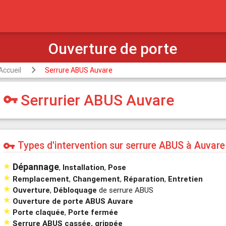
Ouverture de porte
Accueil
Serrure ABUS Auvare
Serrurier ABUS Auvare
vpn_key
Types d'intervention sur serrure ABUS à Auvare
vpn_key
Dépannage

,
Installation
,
Pose

Remplacement
,
Changement
,
Réparation
,
Entretien

Ouverture
,
Débloquage
de serrure ABUS

Ouverture de porte ABUS Auvare

Porte claquée
,
Porte fermée

Serrure ABUS cassée, grippée