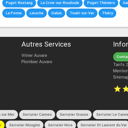
Puget-Rostang
La Croix-sur-Roudoule
Puget-Théniers
Sa
La Penne
Lieuche
Daluis
Touët-sur-Var
Thiéry
Autres Services
Info
Vitrier Auvare
Contac
Plombier Auvare
Tarifs 
Mention
Sitema
star
st
 sur Mer
Serrurier Cannes
Serrurier Grasse
Serrurier Le Cann
o
Serrurier Mougins
Serrurier Nice
Serrurier St Laurent du Var