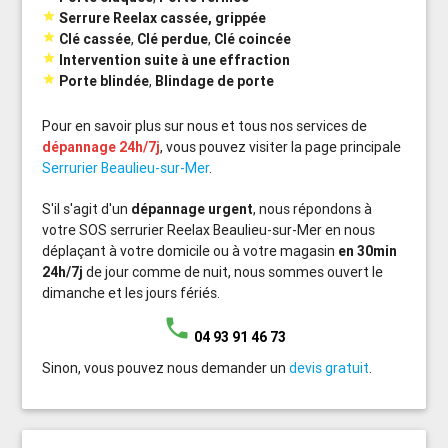

Serrure Reelax cassée, grippée

Clé cassée
,
Clé perdue
,
Clé coincée

Intervention suite à une effraction

Porte blindée
,
Blindage de porte
Pour en savoir plus sur nous et tous nos services de
dépannage 24h/7j
, vous pouvez visiter la page principale
Serrurier Beaulieu-sur-Mer
.
S'il s'agit d'un
dépannage urgent
, nous répondons à
votre SOS serrurier Reelax Beaulieu-sur-Mer en nous
déplaçant à votre domicile ou à votre magasin
en 30min
24h/7j
de jour comme de nuit, nous sommes ouvert le
dimanche et les jours fériés.
phone
04 93 91 46 73
Sinon, vous pouvez nous demander un
devis gratuit
.