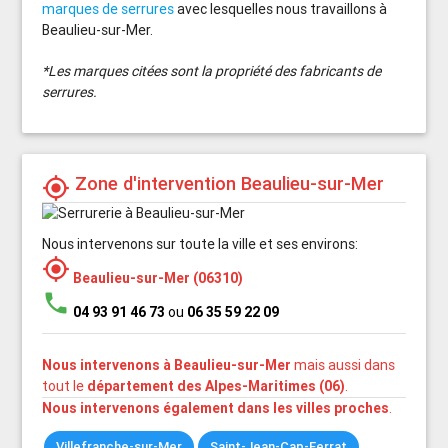
marques de serrures
avec lesquelles nous travaillons à
Beaulieu-sur-Mer.
*Les marques citées sont la propriété des fabricants de
serrures.
Zone d'intervention Beaulieu-sur-Mer
my_location
Nous intervenons sur toute la ville et ses environs:
my_location
Beaulieu-sur-Mer (06310)
phone
04 93 91 46 73
ou
06 35 59 22 09
Nous intervenons à Beaulieu-sur-Mer
mais aussi dans
tout le
département des Alpes-Maritimes (06)
.
Nous intervenons également dans les villes proches
.
Villefranche-sur-Mer
Saint-Jean-Cap-Ferrat