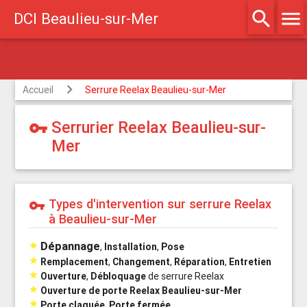
search
menu
DCI Beaulieu-sur-Mer
Agréé assurances
Accueil
Serrure Reelax Beaulieu-sur-Mer
Serrurier Reelax Beaulieu-sur-
vpn_key
Mer
Types d'intervention sur serrure Reelax
vpn_key
à Beaulieu-sur-Mer
Dépannage

,
Installation
,
Pose

Remplacement
,
Changement
,
Réparation
,
Entretien

Ouverture
,
Débloquage
de serrure Reelax

Ouverture de porte Reelax Beaulieu-sur-Mer

Porte claquée
,
Porte fermée