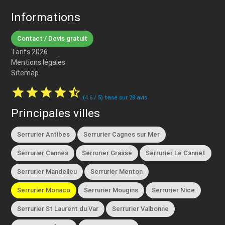
Informations
Contact / Devis gratuit
Tarifs 2026
Mentions légales
Sitemap
star
star
star
star
star_half
(
4.6
/
5
) basé sur
28
avis
Principales villes
Serrurier Antibes
Serrurier Cagnes sur Mer
Serrurier Cannes
Serrurier Grasse
Serrurier Le Cannet
Serrurier Mandelieu
Serrurier Menton
Serrurier Monaco
Serrurier Mougins
Serrurier Nice
Serrurier St Laurent du Var
Serrurier Valbonne