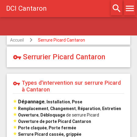
search
menu
DCI Cantaron
gréé assurances
Accueil
Serrure Picard Cantaron
Serrurier Picard Cantaron
vpn_key
Types d'intervention sur serrure Picard
vpn_key
à Cantaron
Dépannage

,
Installation
,
Pose

Remplacement
,
Changement
,
Réparation
,
Entretien

Ouverture
,
Débloquage
de serrure Picard

Ouverture de porte Picard Cantaron

Porte claquée
,
Porte fermée

Serrure Picard cassée, grippée