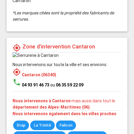
Cantaron.
*Les marques citées sont la propriété des fabricants de
serrures.
Zone d'intervention Cantaron
my_location
Nous intervenons sur toute la ville et ses environs:
my_location
Cantaron (06340)
phone
04 93 91 46 73
ou
06 35 59 22 09
Nous intervenons à Cantaron
mais aussi dans tout le
département des Alpes-Maritimes (06)
.
Nous intervenons également dans les villes proches
.
Drap
La Trinité
Falicon