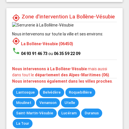
Zone d'intervention La Bollène-Vésubie
my_location
Nous intervenons sur toute la ville et ses environs:
my_location
La Bollène-Vésubie (06450)
phone
04 93 91 46 73
ou
06 35 59 22 09
Nous intervenons à La Bollène-Vésubie
mais aussi
dans tout le
département des Alpes-Maritimes (06)
.
Nous intervenons également dans les villes proches
.
Lantosque
Belvédère
Roquebillière
Moulinet
Venanson
Utelle
Saint-Martin-Vésubie
Lucéram
Duranus
La Tour