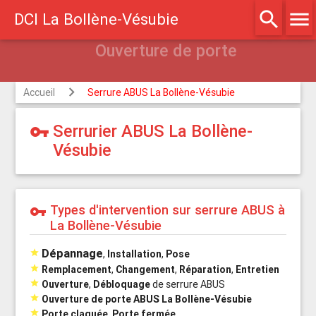
search
menu
DCI La Bollène-Vésubie
Accueil
Serrure ABUS La Bollène-Vésubie
Serrurier ABUS La Bollène-
vpn_key
Vésubie
Types d'intervention sur serrure ABUS à
vpn_key
La Bollène-Vésubie
Dépannage

,
Installation
,
Pose

Remplacement
,
Changement
,
Réparation
,
Entretien

Ouverture
,
Débloquage
de serrure ABUS

Ouverture de porte ABUS La Bollène-Vésubie

Porte claquée
,
Porte fermée