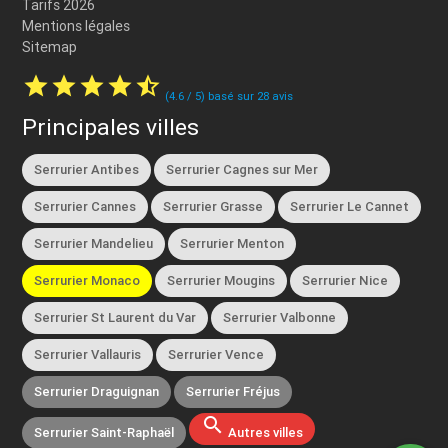
Tarifs 2026
Mentions légales
Sitemap
star
star
star
star
star_half
(
4.6
/
5
) basé sur
28
avis
Principales villes
Serrurier Antibes
Serrurier Cagnes sur Mer
Serrurier Cannes
Serrurier Grasse
Serrurier Le Cannet
Serrurier Mandelieu
Serrurier Menton
Serrurier Monaco
Serrurier Mougins
Serrurier Nice
Serrurier St Laurent du Var
Serrurier Valbonne
Serrurier Vallauris
Serrurier Vence
Serrurier Draguignan
Serrurier Fréjus
search
Serrurier Saint-Raphaël
Autres villes