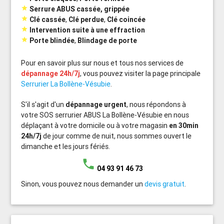

Serrure ABUS cassée, grippée

Clé cassée
,
Clé perdue
,
Clé coincée

Intervention suite à une effraction

Porte blindée
,
Blindage de porte
Pour en savoir plus sur nous et tous nos services de
dépannage 24h/7j
, vous pouvez visiter la page principale
Serrurier La Bollène-Vésubie
.
S'il s'agit d'un
dépannage urgent
, nous répondons à
votre SOS serrurier ABUS La Bollène-Vésubie en nous
déplaçant à votre domicile ou à votre magasin
en 30min
24h/7j
de jour comme de nuit, nous sommes ouvert le
dimanche et les jours fériés.
phone
04 93 91 46 73
Sinon, vous pouvez nous demander un
devis gratuit
.