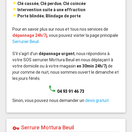

Clé cassée
,
Clé perdue
,
Clé coincée

Intervention suite à une effraction

Porte blindée
,
Blindage de porte
Pour en savoir plus sur nous et tous nos services de
dépannage 24h/7j
, vous pouvez visiter la page principale
Serrurier Beuil
.
S'il s'agit d'un
dépannage urgent
, nous répondons à
votre SOS serrurier Mottura Beuil en nous déplaçant à
votre domicile ou à votre magasin
en 30min 24h/7j
de
jour comme de nuit, nous sommes ouvert le dimanche et
les jours fériés.
phone
04 93 91 46 73
Sinon, vous pouvez nous demander un
devis gratuit
.
Serrure Mottura Beuil
vpn_key