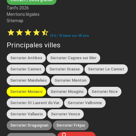
Tarifs 2026
Mentions légales
Sitemap
star
star
star
star
star_half
(
4.6
/
5
) basé sur
28
avis
Principales villes
Serrurier Antibes
Serrurier Cagnes sur Mer
Serrurier Cannes
Serrurier Grasse
Serrurier Le Cannet
Serrurier Mandelieu
Serrurier Menton
Serrurier Monaco
Serrurier Mougins
Serrurier Nice
Serrurier St Laurent du Var
Serrurier Valbonne
Serrurier Vallauris
Serrurier Vence
Serrurier Draguignan
Serrurier Fréjus
search