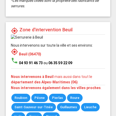
*Les marques citées sont la propriété des fabricants de
serrures.
Zone d'intervention Beuil
my_location
Nous intervenons sur toute la ville et ses environs:
my_location
Beuil (06470)
phone
04 93 91 46 73
ou
06 35 59 22 09
Nous intervenons à Beuil
mais aussi dans tout le
département des Alpes-Maritimes (06)
.
Nous intervenons également dans les villes proches
.
Roubion
Péone
Pierlas
Roure
Saint-Sauveur-sur-Tinée
Guillaumes
Lieuche