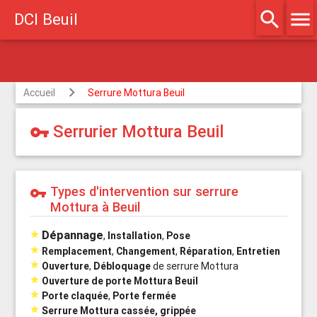
search
menu
DCI Beuil
Agréé assurances
Accueil
Serrure Mottura Beuil
Serrurier Mottura Beuil
vpn_key
Types d'intervention sur serrure
vpn_key
Mottura à Beuil
Dépannage

,
Installation
,
Pose

Remplacement
,
Changement
,
Réparation
,
Entretien

Ouverture
,
Débloquage
de serrure Mottura

Ouverture de porte Mottura Beuil

Porte claquée
,
Porte fermée

Serrure Mottura cassée, grippée