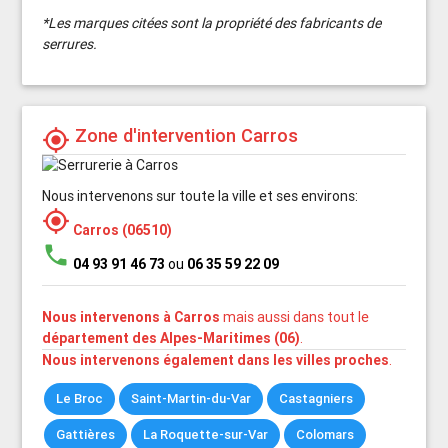
*Les marques citées sont la propriété des fabricants de
serrures.
Zone d'intervention Carros
my_location
Nous intervenons sur toute la ville et ses environs:
my_location
Carros (06510)
phone
04 93 91 46 73
ou
06 35 59 22 09
Nous intervenons à Carros
mais aussi dans tout le
département des Alpes-Maritimes (06)
.
Nous intervenons également dans les villes proches
.
Le Broc
Saint-Martin-du-Var
Castagniers
Gattières
La Roquette-sur-Var
Colomars