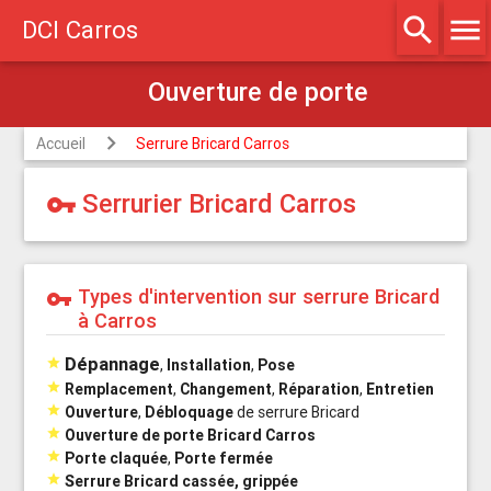
Ouverture de porte
search
menu
DCI Carros
Accueil
Serrure Bricard Carros
Serrurier Bricard Carros
vpn_key
Types d'intervention sur serrure Bricard
vpn_key
à Carros
Dépannage

,
Installation
,
Pose

Remplacement
,
Changement
,
Réparation
,
Entretien

Ouverture
,
Débloquage
de serrure Bricard

Ouverture de porte Bricard Carros

Porte claquée
,
Porte fermée

Serrure Bricard cassée, grippée