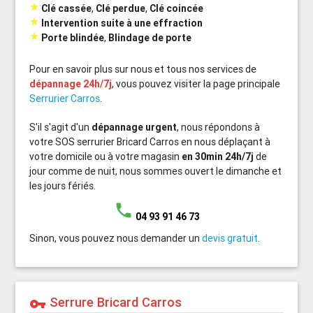

Clé cassée
,
Clé perdue
,
Clé coincée

Intervention suite à une effraction

Porte blindée
,
Blindage de porte
Pour en savoir plus sur nous et tous nos services de
dépannage 24h/7j
, vous pouvez visiter la page principale
Serrurier Carros
.
S'il s'agit d'un
dépannage urgent
, nous répondons à
votre SOS serrurier Bricard Carros en nous déplaçant à
votre domicile ou à votre magasin
en 30min 24h/7j
de
jour comme de nuit, nous sommes ouvert le dimanche et
les jours fériés.
phone
04 93 91 46 73
Sinon, vous pouvez nous demander un
devis gratuit
.
Serrure Bricard Carros
vpn_key