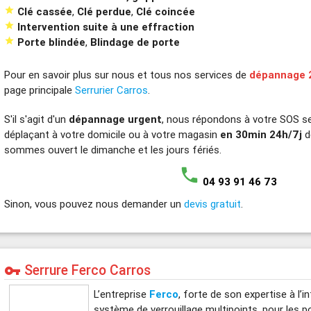

Clé cassée
,
Clé perdue
,
Clé coincée

Intervention suite à une effraction

Porte blindée
,
Blindage de porte
Pour en savoir plus sur nous et tous nos services de
dépannage 
page principale
Serrurier Carros
.
S'il s'agit d'un
dépannage urgent
, nous répondons à votre SOS se
déplaçant à votre domicile ou à votre magasin
en 30min 24h/7j
d
sommes ouvert le dimanche et les jours fériés.
phone
04 93 91 46 73
Sinon, vous pouvez nous demander un
devis gratuit
.
Serrure Ferco Carros
vpn_key
L’entreprise
Ferco
, forte de son expertise à l’i
système de verrouillage multipoints, pour les p