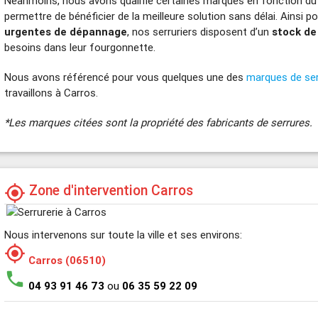
Néanmoins, nous avons qualifié certaines marques en fonction du
permettre de bénéficier de la meilleure solution sans délai. Ainsi p
urgentes de dépannage
, nos serruriers disposent d’un
stock de
besoins dans leur fourgonnette.
Nous avons référencé pour vous quelques une des
marques de se
travaillons à Carros.
*Les marques citées sont la propriété des fabricants de serrures.
Zone d'intervention Carros
my_location
Nous intervenons sur toute la ville et ses environs:
my_location
Carros (06510)
phone
04 93 91 46 73
ou
06 35 59 22 09