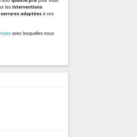
 ratio
qualité/prix
pour vous
our les
interventions
 serrures adaptées
à vos
rrures
avec lesquelles nous