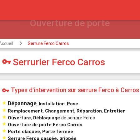
Accueil
Serrure Ferco Carros
Serrurier Ferco Carros
vpn_key
Types d'intervention sur serrure Ferco à Carros
vpn_key
Dépannage

,
Installation
,
Pose

Remplacement
,
Changement
,
Réparation
,
Entretien

Ouverture
,
Débloquage
de serrure Ferco

Ouverture de porte Ferco Carros

Porte claquée
,
Porte fermée

Serrure Ferco cassée, grippée