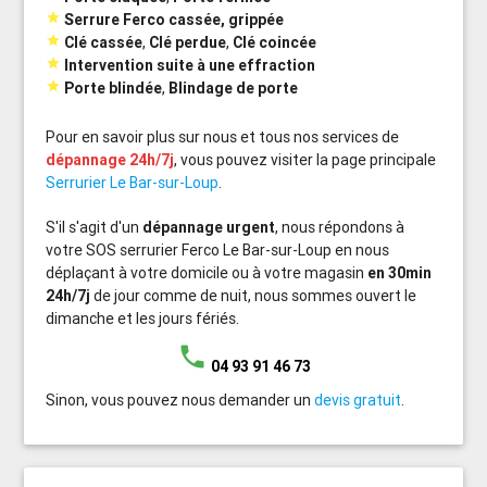

Serrure Ferco cassée, grippée

Clé cassée
,
Clé perdue
,
Clé coincée

Intervention suite à une effraction

Porte blindée
,
Blindage de porte
Pour en savoir plus sur nous et tous nos services de
dépannage 24h/7j
, vous pouvez visiter la page principale
Serrurier Le Bar-sur-Loup
.
S'il s'agit d'un
dépannage urgent
, nous répondons à
votre SOS serrurier Ferco Le Bar-sur-Loup en nous
déplaçant à votre domicile ou à votre magasin
en 30min
24h/7j
de jour comme de nuit, nous sommes ouvert le
dimanche et les jours fériés.
phone
04 93 91 46 73
Sinon, vous pouvez nous demander un
devis gratuit
.