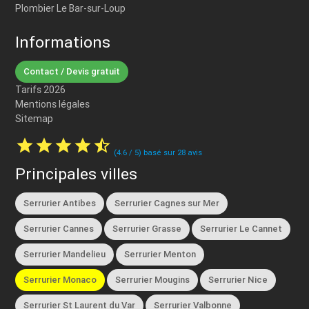
Plombier Le Bar-sur-Loup
Informations
Contact / Devis gratuit
Tarifs 2026
Mentions légales
Sitemap
star
star
star
star
star_half
(
4.6
/
5
) basé sur
28
avis
Principales villes
Serrurier Antibes
Serrurier Cagnes sur Mer
Serrurier Cannes
Serrurier Grasse
Serrurier Le Cannet
Serrurier Mandelieu
Serrurier Menton
Serrurier Monaco
Serrurier Mougins
Serrurier Nice
Serrurier St Laurent du Var
Serrurier Valbonne