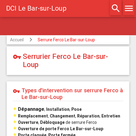
search
menu
DCI Le Bar-sur-Loup
Agréé assurances
Accueil
Serrure Ferco Le Bar-sur-Loup
Serrurier Ferco Le Bar-sur-
vpn_key
Loup
Types d'intervention sur serrure Ferco à
vpn_key
Le Bar-sur-Loup
Dépannage

,
Installation
,
Pose

Remplacement
,
Changement
,
Réparation
,
Entretien

Ouverture
,
Débloquage
de serrure Ferco

Ouverture de porte Ferco Le Bar-sur-Loup

Porte claquée
,
Porte fermée