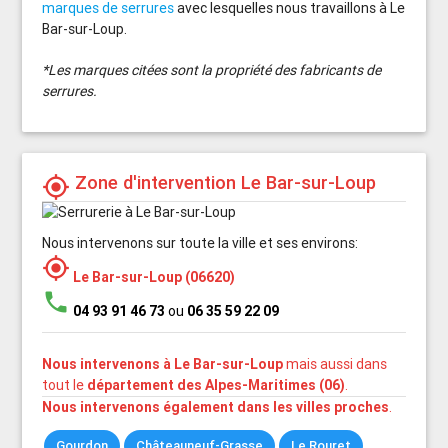
marques de serrures
avec lesquelles nous travaillons à Le
Bar-sur-Loup.
*Les marques citées sont la propriété des fabricants de
serrures.
Zone d'intervention Le Bar-sur-Loup
my_location
Nous intervenons sur toute la ville et ses environs:
my_location
Le Bar-sur-Loup (06620)
phone
04 93 91 46 73
ou
06 35 59 22 09
Nous intervenons à Le Bar-sur-Loup
mais aussi dans
tout le
département des Alpes-Maritimes (06)
.
Nous intervenons également dans les villes proches
.
Gourdon
Châteauneuf-Grasse
Le Rouret