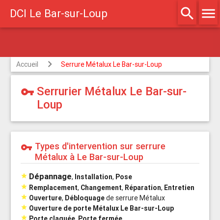
search
menu
DCI Le Bar-sur-Loup
Agréé assurances
Accueil
Serrure Métalux Le Bar-sur-Loup
Serrurier Métalux Le Bar-sur-
vpn_key
Loup
Types d'intervention sur serrure
vpn_key
Métalux à Le Bar-sur-Loup
Dépannage

,
Installation
,
Pose

Remplacement
,
Changement
,
Réparation
,
Entretien

Ouverture
,
Débloquage
de serrure Métalux

Ouverture de porte Métalux Le Bar-sur-Loup

Porte claquée
,
Porte fermée