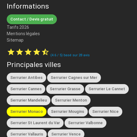
Informations
Contact / Devis gratuit
Tarifs 2026
Mentions légales
Sitemap
star
star
star
star
star_half
(
4.6
/
5
) basé sur
28
avis
Principales villes
Serrurier Antibes
Serrurier Cagnes sur Mer
Serrurier Cannes
Serrurier Grasse
Serrurier Le Cannet
Serrurier Mandelieu
Serrurier Menton
Serrurier Monaco
Serrurier Mougins
Serrurier Nice
Serrurier St Laurent du Var
Serrurier Valbonne
Serrurier Vallauris
Serrurier Vence