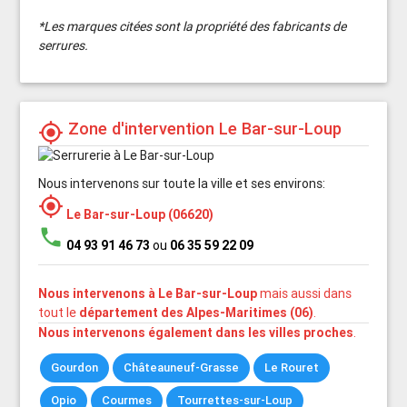
*Les marques citées sont la propriété des fabricants de
serrures.
Zone d'intervention Le Bar-sur-Loup
my_location
Nous intervenons sur toute la ville et ses environs:
my_location
Le Bar-sur-Loup (06620)
phone
04 93 91 46 73
ou
06 35 59 22 09
Nous intervenons à Le Bar-sur-Loup
mais aussi dans
tout le
département des Alpes-Maritimes (06)
.
Nous intervenons également dans les villes proches
.
Gourdon
Châteauneuf-Grasse
Le Rouret
Opio
Courmes
Tourrettes-sur-Loup