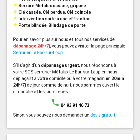

Serrure Métalux cassée, grippée

Clé cassée
,
Clé perdue
,
Clé coincée

Intervention suite à une effraction

Porte blindée
,
Blindage de porte
Pour en savoir plus sur nous et tous nos services de
dépannage 24h/7j
, vous pouvez visiter la page principale
Serrurier Le Bar-sur-Loup
.
S'il s'agit d'un
dépannage urgent
, nous répondons à
votre SOS serrurier Métalux Le Bar-sur-Loup en nous
déplaçant à votre domicile ou à votre magasin
en 30min
24h/7j
de jour comme de nuit, nous sommes ouvert le
dimanche et les jours fériés.
phone
04 93 91 46 73
Sinon, vous pouvez nous demander un
devis gratuit
.