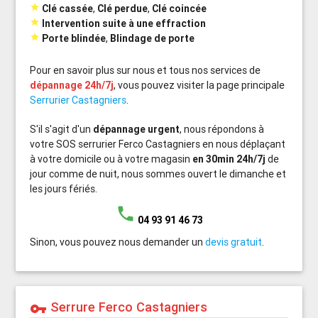

Clé cassée
,
Clé perdue
,
Clé coincée

Intervention suite à une effraction

Porte blindée
,
Blindage de porte
Pour en savoir plus sur nous et tous nos services de
dépannage 24h/7j
, vous pouvez visiter la page principale
Serrurier Castagniers
.
S'il s'agit d'un
dépannage urgent
, nous répondons à
votre SOS serrurier Ferco Castagniers en nous déplaçant
à votre domicile ou à votre magasin
en 30min 24h/7j
de
jour comme de nuit, nous sommes ouvert le dimanche et
les jours fériés.
phone
04 93 91 46 73
Sinon, vous pouvez nous demander un
devis gratuit
.
Serrure Ferco Castagniers
vpn_key