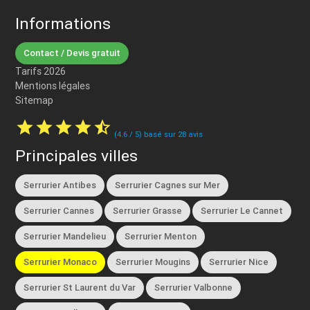
Informations
Contact / Devis gratuit
Tarifs 2026
Mentions légales
Sitemap
star
star
star
star
star_half
(
4.6
/
5
) basé sur
28
avis
Principales villes
Serrurier Antibes
Serrurier Cagnes sur Mer
Serrurier Cannes
Serrurier Grasse
Serrurier Le Cannet
Serrurier Mandelieu
Serrurier Menton
Serrurier Monaco
Serrurier Mougins
Serrurier Nice
Serrurier St Laurent du Var
Serrurier Valbonne