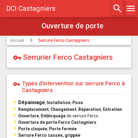
search
menu
DCI Castagniers
Accueil
Serrure Ferco Castagniers
Serrurier Ferco Castagniers
vpn_key
Types d'intervention sur serrure Ferco à
vpn_key
Castagniers
Dépannage

,
Installation
,
Pose

Remplacement
,
Changement
,
Réparation
,
Entretien

Ouverture
,
Débloquage
de serrure Ferco

Ouverture de porte Ferco Castagniers

Porte claquée
,
Porte fermée

Serrure Ferco cassée, grippée