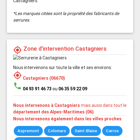
Castagniers.
*Les marques citées sont la propriété des fabricants de
serrures.
Zone d'intervention Castagniers
my_location
Nous intervenons sur toute la ville et ses environs:
my_location
Castagniers (06670)
phone
04 93 91 46 73
ou
06 35 59 22 09
Nous intervenons à Castagniers
mais aussi dans tout le
département des Alpes-Maritimes (06)
.
Nous intervenons également dans les villes proches
.
Aspremont
Colomars
Saint-Blaise
Carros