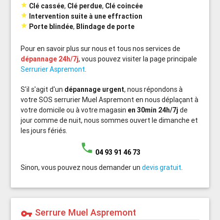

Clé cassée
,
Clé perdue
,
Clé coincée

Intervention suite à une effraction

Porte blindée
,
Blindage de porte
Pour en savoir plus sur nous et tous nos services de
dépannage 24h/7j
, vous pouvez visiter la page principale
Serrurier Aspremont
.
S'il s'agit d'un
dépannage urgent
, nous répondons à
votre SOS serrurier Muel Aspremont en nous déplaçant à
votre domicile ou à votre magasin
en 30min 24h/7j
de
jour comme de nuit, nous sommes ouvert le dimanche et
les jours fériés.
phone
04 93 91 46 73
Sinon, vous pouvez nous demander un
devis gratuit
.
Serrure Muel Aspremont
vpn_key