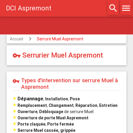
search
menu
DCI Aspremont
Agréé assurances
Accueil
Serrure Muel Aspremont
Serrurier Muel Aspremont
vpn_key
Types d'intervention sur serrure Muel à
vpn_key
Aspremont
Dépannage

,
Installation
,
Pose

Remplacement
,
Changement
,
Réparation
,
Entretien

Ouverture
,
Débloquage
de serrure Muel

Ouverture de porte Muel Aspremont

Porte claquée
,
Porte fermée

Serrure Muel cassée, grippée