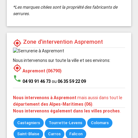
*Les marques citées sont la propriété des fabricants de
serrures.
Zone d'intervention Aspremont
my_location
Nous intervenons sur toute la ville et ses environs:
my_location
Aspremont (06790)
phone
04 93 91 46 73
ou
06 35 59 22 09
Nous intervenons à Aspremont
mais aussi dans tout le
département des Alpes-Maritimes (06)
.
Nous intervenons également dans les villes proches
.
Castagniers
Tourrette-Levens
Colomars
Saint-Blaise
Carros
Falicon