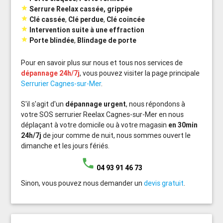

Serrure Reelax cassée, grippée

Clé cassée
,
Clé perdue
,
Clé coincée

Intervention suite à une effraction

Porte blindée
,
Blindage de porte
Pour en savoir plus sur nous et tous nos services de
dépannage 24h/7j
, vous pouvez visiter la page principale
Serrurier Cagnes-sur-Mer
.
S'il s'agit d'un
dépannage urgent
, nous répondons à
votre SOS serrurier Reelax Cagnes-sur-Mer en nous
déplaçant à votre domicile ou à votre magasin
en 30min
24h/7j
de jour comme de nuit, nous sommes ouvert le
dimanche et les jours fériés.
phone
04 93 91 46 73
Sinon, vous pouvez nous demander un
devis gratuit
.