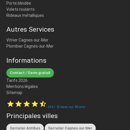
Porte blindée
Volets roulants
Rideaux métalliques
Autres Services
Vitrier Cagnes-sur-Mer
Plombier Cagnes-sur-Mer
Informations
Contact / Devis gratuit
Tarifs 2026
Mentions légales
Sitemap
star
star
star
star
star_half
(
4.6
/
5
) basé sur
28
avis
Principales villes
Serrurier Antibes
Serrurier Cagnes sur Mer