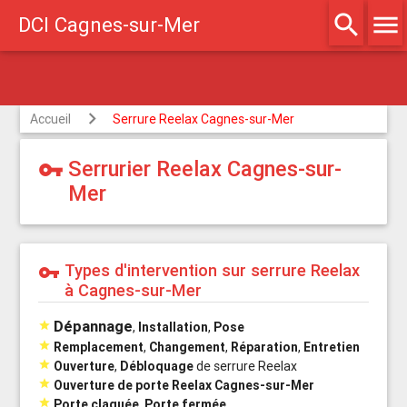
search
menu
DCI Cagnes-sur-Mer
Agréé assurances
Accueil
Serrure Reelax Cagnes-sur-Mer
Serrurier Reelax Cagnes-sur-
vpn_key
Mer
Types d'intervention sur serrure Reelax
vpn_key
à Cagnes-sur-Mer
Dépannage

,
Installation
,
Pose

Remplacement
,
Changement
,
Réparation
,
Entretien

Ouverture
,
Débloquage
de serrure Reelax

Ouverture de porte Reelax Cagnes-sur-Mer

Porte claquée
,
Porte fermée