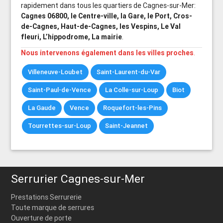
rapidement dans tous les quartiers de Cagnes-sur-Mer:
Cagnes 06800, le Centre-ville, la Gare, le Port, Cros-
de-Cagnes, Haut-de-Cagnes, les Vespins, Le Val
fleuri, L’hippodrome, La mairie
.
Nous intervenons également dans les villes proches
.
Villeneuve-Loubet
Saint-Laurent-du-Var
Saint-Paul-de-Vence
La Colle-sur-Loup
Biot
La Gaude
Vence
Roquefort-les-Pins
Tourrettes-sur-Loup
Saint-Jeannet
Serrurier Cagnes-sur-Mer
Prestations Serrurerie
Toute marque de serrures
Ouverture de porte