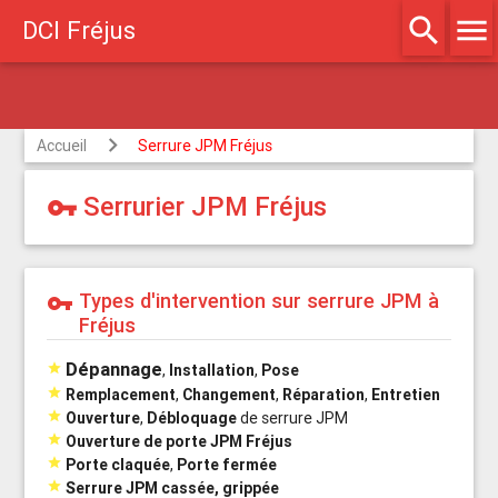
search
menu
DCI Fréjus
gréé assurances
Accueil
Serrure JPM Fréjus
Serrurier JPM Fréjus
vpn_key
Types d'intervention sur serrure JPM à
vpn_key
Fréjus
Dépannage

,
Installation
,
Pose

Remplacement
,
Changement
,
Réparation
,
Entretien

Ouverture
,
Débloquage
de serrure JPM

Ouverture de porte JPM Fréjus

Porte claquée
,
Porte fermée

Serrure JPM cassée, grippée