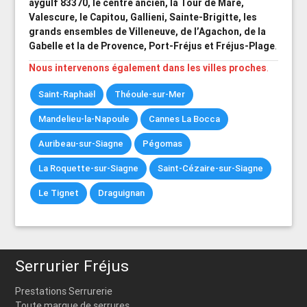
aygulf 83370, le centre ancien, la Tour de Mare,
Valescure, le Capitou, Gallieni, Sainte-Brigitte, les
grands ensembles de Villeneuve, de l’Agachon, de la
Gabelle et la de Provence, Port-Fréjus et Fréjus-Plage
.
Nous intervenons également dans les villes proches
.
Saint-Raphaël
Théoule-sur-Mer
Mandelieu-la-Napoule
Cannes La Bocca
Auribeau-sur-Siagne
Pégomas
La Roquette-sur-Siagne
Saint-Cézaire-sur-Siagne
Le Tignet
Draguignan
Serrurier Fréjus
Prestations Serrurerie
Toute marque de serrures