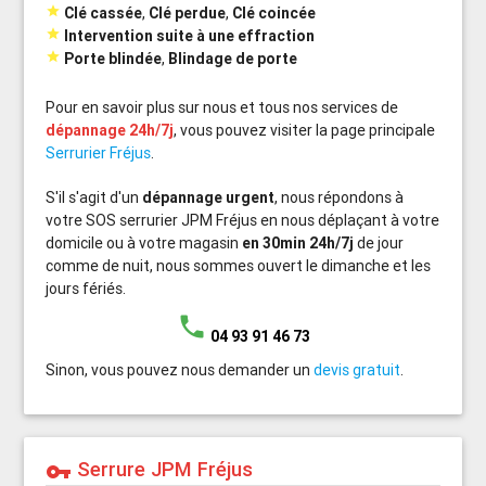

Clé cassée
,
Clé perdue
,
Clé coincée

Intervention suite à une effraction

Porte blindée
,
Blindage de porte
Pour en savoir plus sur nous et tous nos services de
dépannage 24h/7j
, vous pouvez visiter la page principale
Serrurier Fréjus
.
S'il s'agit d'un
dépannage urgent
, nous répondons à
votre SOS serrurier JPM Fréjus en nous déplaçant à votre
domicile ou à votre magasin
en 30min 24h/7j
de jour
comme de nuit, nous sommes ouvert le dimanche et les
jours fériés.
phone
04 93 91 46 73
Sinon, vous pouvez nous demander un
devis gratuit
.
Serrure JPM Fréjus
vpn_key