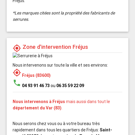
Fréjus.
*Les marques citées sont la propriété des fabricants de
serrures.
Zone d'intervention Fréjus
my_location
Nous intervenons sur toute la ville et ses environs:
my_location
Fréjus (83600)
phone
04 93 91 46 73
ou
06 35 59 22 09
Nous intervenons à Fréjus
mais aussi dans tout le
département du Var (83)
.
Nous serons chez vous ou à votre bureau très
rapidement dans tous les quartiers de Fréjus:
Saint-