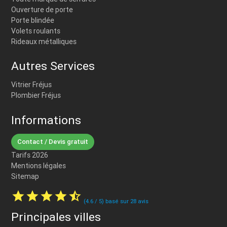
Ouverture de porte
Porte blindée
Volets roulants
Rideaux métalliques
Autres Services
Vitrier Fréjus
Plombier Fréjus
Informations
Contact / Devis gratuit
Tarifs 2026
Mentions légales
Sitemap
star
star
star
star
star_half
(
4.6
/
5
) basé sur
28
avis
Principales villes