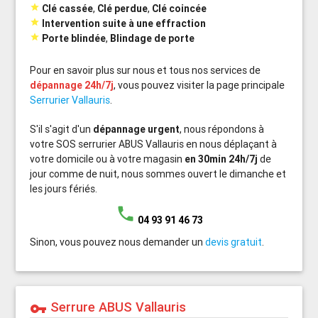

Clé cassée
,
Clé perdue
,
Clé coincée

Intervention suite à une effraction

Porte blindée
,
Blindage de porte
Pour en savoir plus sur nous et tous nos services de
dépannage 24h/7j
, vous pouvez visiter la page principale
Serrurier Vallauris
.
S'il s'agit d'un
dépannage urgent
, nous répondons à
votre SOS serrurier ABUS Vallauris en nous déplaçant à
votre domicile ou à votre magasin
en 30min 24h/7j
de
jour comme de nuit, nous sommes ouvert le dimanche et
les jours fériés.
phone
04 93 91 46 73
Sinon, vous pouvez nous demander un
devis gratuit
.
Serrure ABUS Vallauris
vpn_key