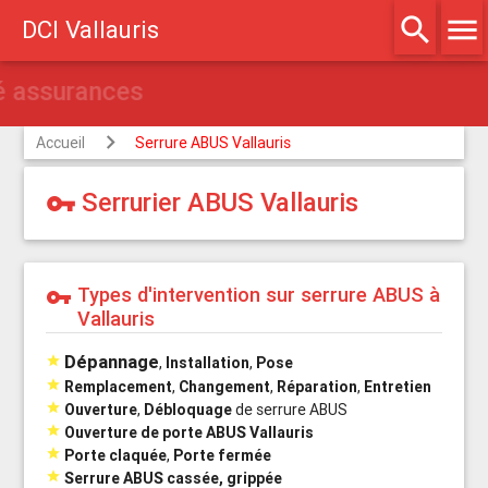
search
menu
DCI Vallauris
Agréé assurances
Accueil
Serrure ABUS Vallauris
Serrurier ABUS Vallauris
vpn_key
Types d'intervention sur serrure ABUS à
vpn_key
Vallauris
Dépannage

,
Installation
,
Pose

Remplacement
,
Changement
,
Réparation
,
Entretien

Ouverture
,
Débloquage
de serrure ABUS

Ouverture de porte ABUS Vallauris

Porte claquée
,
Porte fermée

Serrure ABUS cassée, grippée