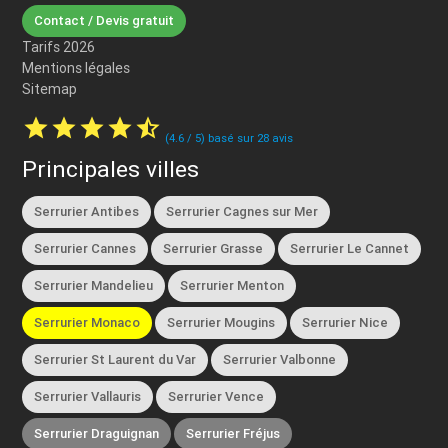
Contact / Devis gratuit
Tarifs 2026
Mentions légales
Sitemap
star
star
star
star
star_half
(
4.6
/
5
) basé sur
28
avis
Principales villes
Serrurier Antibes
Serrurier Cagnes sur Mer
Serrurier Cannes
Serrurier Grasse
Serrurier Le Cannet
Serrurier Mandelieu
Serrurier Menton
Serrurier Monaco
Serrurier Mougins
Serrurier Nice
Serrurier St Laurent du Var
Serrurier Valbonne
Serrurier Vallauris
Serrurier Vence
Serrurier Draguignan
Serrurier Fréjus