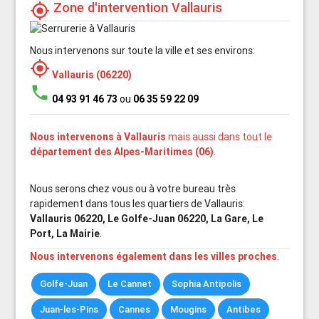
Zone d'intervention Vallauris
my_location
Nous intervenons sur toute la ville et ses environs:
my_location
Vallauris (06220)
phone
04 93 91 46 73
ou
06 35 59 22 09
Nous intervenons à Vallauris
mais aussi dans tout le
département des Alpes-Maritimes (06)
.
Nous serons chez vous ou à votre bureau très
rapidement dans tous les quartiers de Vallauris:
Vallauris 06220, Le Golfe-Juan 06220, La Gare, Le
Port, La Mairie
.
Nous intervenons également dans les villes proches
.
Golfe-Juan
Le Cannet
Sophia Antipolis
Juan-les-Pins
Cannes
Mougins
Antibes