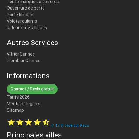
Toute marque de serrures
Ouverture de porte
Porte blindée
Volets roulants
Rideaux métalliques
Autres Services
Vitrier Cannes
Plombier Cannes
Informations
Contact / Devis gratuit
Tarifs 2026
Mentions légales
Sitemap
star
star
star
star
star_half
(
4.4
/
5
) basé sur
9
avis
Principales villes