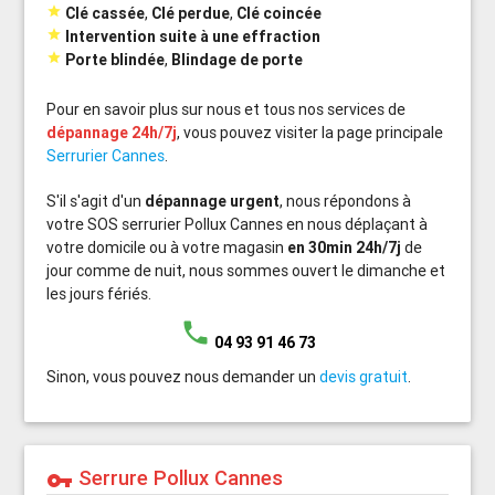

Clé cassée
,
Clé perdue
,
Clé coincée

Intervention suite à une effraction

Porte blindée
,
Blindage de porte
Pour en savoir plus sur nous et tous nos services de
dépannage 24h/7j
, vous pouvez visiter la page principale
Serrurier Cannes
.
S'il s'agit d'un
dépannage urgent
, nous répondons à
votre SOS serrurier Pollux Cannes en nous déplaçant à
votre domicile ou à votre magasin
en 30min 24h/7j
de
jour comme de nuit, nous sommes ouvert le dimanche et
les jours fériés.
phone
04 93 91 46 73
Sinon, vous pouvez nous demander un
devis gratuit
.
Serrure Pollux Cannes
vpn_key