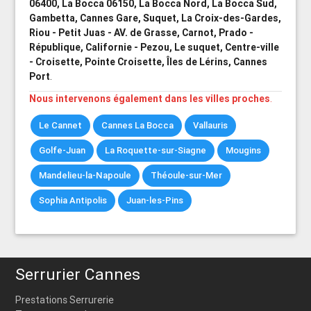
06400, La Bocca 06150, La Bocca Nord, La Bocca Sud,
Gambetta, Cannes Gare, Suquet, La Croix-des-Gardes,
Riou - Petit Juas - AV. de Grasse, Carnot, Prado -
République, Californie - Pezou, Le suquet, Centre-ville
- Croisette, Pointe Croisette, Îles de Lérins, Cannes
Port
.
Nous intervenons également dans les villes proches
.
Le Cannet
Cannes La Bocca
Vallauris
Golfe-Juan
La Roquette-sur-Siagne
Mougins
Mandelieu-la-Napoule
Théoule-sur-Mer
Sophia Antipolis
Juan-les-Pins
Serrurier Cannes
Prestations Serrurerie