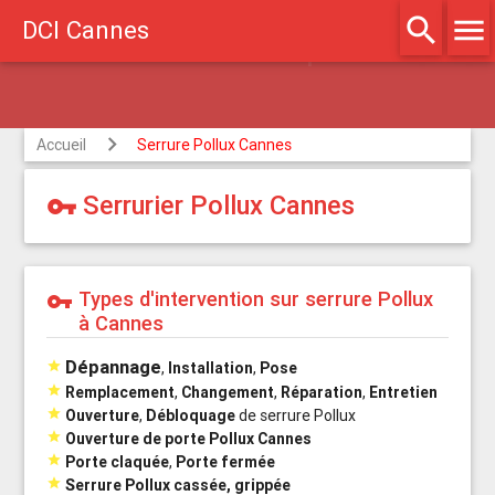
search
menu
DCI Cannes
éé assurances
Accueil
Serrure Pollux Cannes
Serrurier Pollux Cannes
vpn_key
Types d'intervention sur serrure Pollux
vpn_key
à Cannes
Dépannage

,
Installation
,
Pose

Remplacement
,
Changement
,
Réparation
,
Entretien

Ouverture
,
Débloquage
de serrure Pollux

Ouverture de porte Pollux Cannes

Porte claquée
,
Porte fermée

Serrure Pollux cassée, grippée