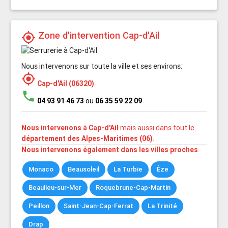
Zone d'intervention Cap-d'Ail
my_location
Nous intervenons sur toute la ville et ses environs:
my_location
Cap-d'Ail (06320)
phone
04 93 91 46 73
ou
06 35 59 22 09
Nous intervenons à Cap-d'Ail
mais aussi dans tout le
département des Alpes-Maritimes (06)
.
Nous intervenons également dans les villes proches
.
Monaco
Beausoleil
La Turbie
Èze
Beaulieu-sur-Mer
Roquebrune-Cap-Martin
Peillon
Saint-Jean-Cap-Ferrat
La Trinité
Drap