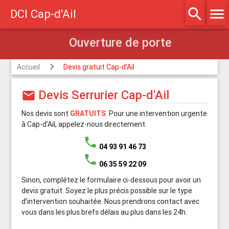
Ouverture de porte
search
menu
DCI Cap-d'Ail
Accueil
Devis gratuit Cap-d'Ail
Devis Serrurier Cap-d'Ail
mail
Nos devis sont
GRATUITS
. Pour une intervention urgente
à Cap-d'Ail, appelez-nous directement.
phone
04 93 91 46 73
phone
06 35 59 22 09
Sinon, complétez le formulaire ci-dessous pour avoir un
devis gratuit. Soyez le plus précis possible sur le type
d’intervention souhaitée. Nous prendrons contact avec
vous dans les plus brefs délais au plus dans les 24h.