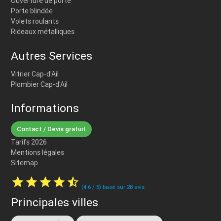
Ouverture de porte
Porte blindée
Volets roulants
Rideaux métalliques
Autres Services
Vitrier Cap-d'Ail
Plombier Cap-d'Ail
Informations
Contact / Devis gratuit
Tarifs 2026
Mentions légales
Sitemap
star
star
star
star
star_half
(
4.6
/
5
) basé sur
28
avis
Principales villes