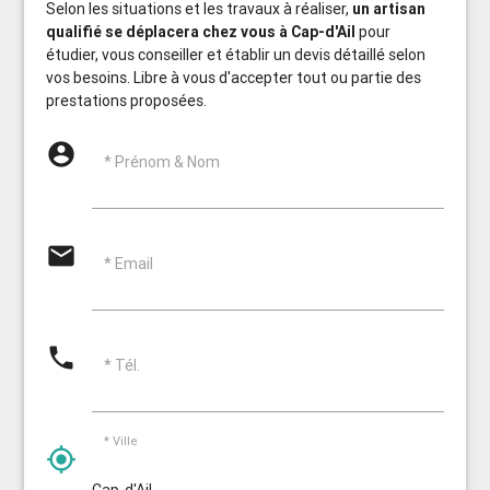
Selon les situations et les travaux à réaliser,
un artisan
qualifié se déplacera chez vous à Cap-d'Ail
pour
étudier, vous conseiller et établir un devis détaillé selon
vos besoins. Libre à vous d'accepter tout ou partie des
prestations proposées.
account_circle
* Prénom & Nom
email
* Email
phone
* Tél.
* Ville
my_location