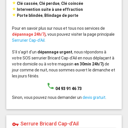

Clé cassée
,
Clé perdue
,
Clé coincée

Intervention suite à une effraction

Porte blindée
,
Blindage de porte
Pour en savoir plus sur nous et tous nos services de
dépannage 24h/7j
, vous pouvez visiter la page principale
Serrurier Cap-d'Ail
.
S'il s'agit d'un
dépannage urgent
, nous répondons à
votre SOS serrurier Bricard Cap-d'Ail en nous déplaçant à
votre domicile ou à votre magasin
en 30min 24h/7j
de
jour comme de nuit, nous sommes ouvert le dimanche et
les jours fériés.
phone
04 93 91 46 73
Sinon, vous pouvez nous demander un
devis gratuit
.
Serrure Bricard Cap-d'Ail
vpn_key