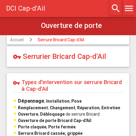
Ouverture de porte
search
menu
DCI Cap-d'Ail
Accueil
Serrure Bricard Cap-d'Ail
Serrurier Bricard Cap-d'Ail
vpn_key
Types d'intervention sur serrure Bricard
vpn_key
à Cap-d'Ail
Dépannage

,
Installation
,
Pose

Remplacement
,
Changement
,
Réparation
,
Entretien

Ouverture
,
Débloquage
de serrure Bricard

Ouverture de porte Bricard Cap-d'Ail

Porte claquée
,
Porte fermée

Serrure Bricard cassée, grippée