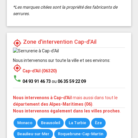
*Les marques citées sont la propriété des fabricants de
serrures.
Zone d'intervention Cap-d'Ail
my_location
Nous intervenons sur toute la ville et ses environs:
my_location
Cap-d'Ail (06320)
phone
04 93 91 46 73
ou
06 35 59 22 09
Nous intervenons à Cap-d'Ail
mais aussi dans tout le
département des Alpes-Maritimes (06)
.
Nous intervenons également dans les villes proches
.
Monaco
Beausoleil
La Turbie
Èze
Beaulieu-sur-Mer
Roquebrune-Cap-Martin