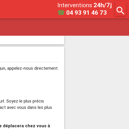
Interventions
24h/7j
search
☎
04 93 91 46 73
ejun, appelez-nous directement.
it. Soyez le plus précis
tact avec vous dans les plus
se déplacera chez vous à