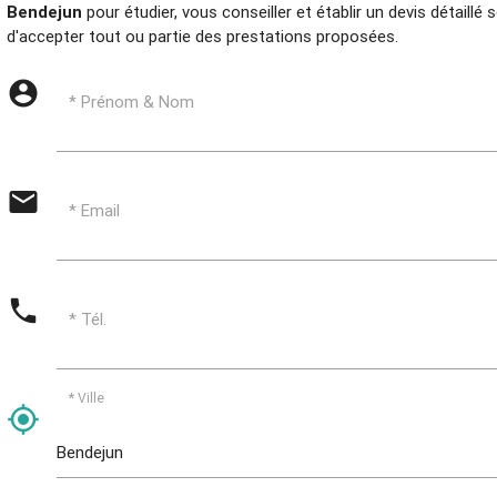
Bendejun
pour étudier, vous conseiller et établir un devis détaillé
d'accepter tout ou partie des prestations proposées.
account_circle
* Prénom & Nom
email
* Email
phone
* Tél.
* Ville
my_location