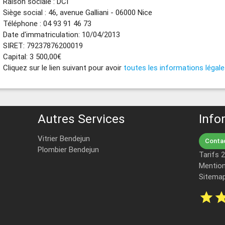
Raison sociale : DCI
Siège social : 46, avenue Galliani - 06000 Nice
Téléphone : 04 93 91 46 73
Date d'immatriculation: 10/04/2013
SIRET: 79237876200019
Capital: 3 500,00€
Cliquez sur le lien suivant pour avoir
toutes les informations légal
Autres Services
Info
Vitrier Bendejun
Contac
Plombier Bendejun
Tarifs 
Mention
Sitema
star
st