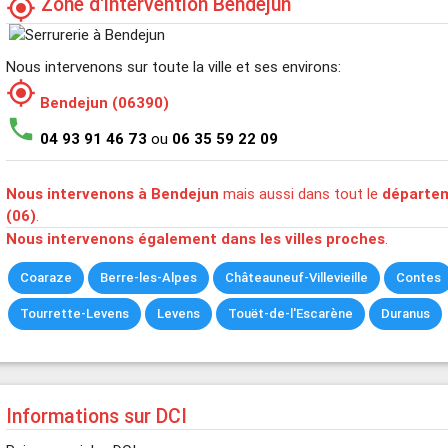
Zone d'intervention Bendejun
my_location
Nous intervenons sur toute la ville et ses environs:
my_location
Bendejun (06390)
phone
04 93 91 46 73
ou
06 35 59 22 09
Nous intervenons à Bendejun
mais aussi dans tout le
départem
(06)
.
Nous intervenons également dans les villes proches
.
Coaraze
Berre-les-Alpes
Châteauneuf-Villevieille
Contes
Tourrette-Levens
Levens
Touët-de-l'Escarène
Duranus
Informations sur DCI