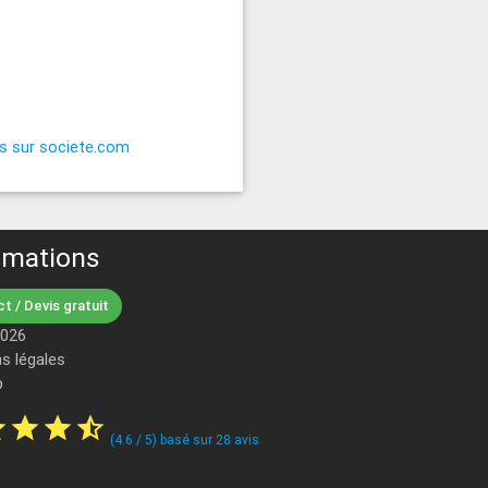
es sur societe.com
rmations
t / Devis gratuit
2026
s légales
p
ar
star
star
star_half
(
4.6
/
5
) basé sur
28
avis