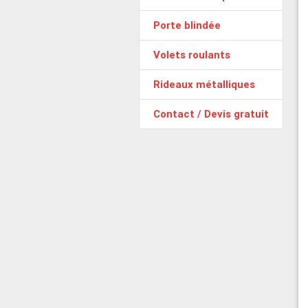
Porte blindée
Volets roulants
Rideaux métalliques
Contact / Devis gratuit