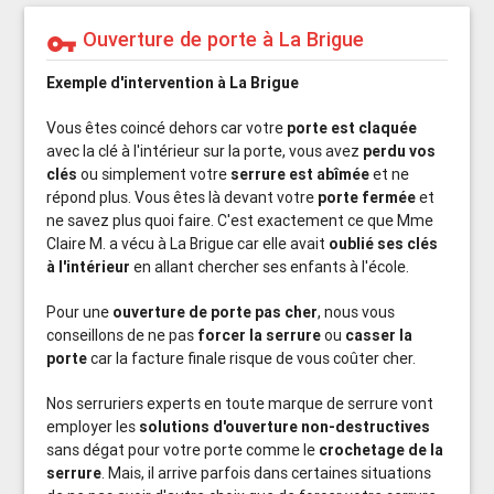
Ouverture de porte à La Brigue
vpn_key
Exemple d'intervention à La Brigue
Vous êtes coincé dehors car votre
porte est claquée
avec la clé à l'intérieur sur la porte, vous avez
perdu vos
clés
ou simplement votre
serrure est abîmée
et ne
répond plus. Vous êtes là devant votre
porte fermée
et
ne savez plus quoi faire. C'est exactement ce que Mme
Claire M. a vécu à La Brigue car elle avait
oublié ses clés
à l'intérieur
en allant chercher ses enfants à l'école.
Pour une
ouverture de porte pas cher
, nous vous
conseillons de ne pas
forcer la serrure
ou
casser la
porte
car la facture finale risque de vous coûter cher.
Nos serruriers experts en toute marque de serrure vont
employer les
solutions d'ouverture non-destructives
sans dégat pour votre porte comme le
crochetage de la
serrure
. Mais, il arrive parfois dans certaines situations