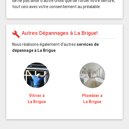
de ne pas avoir d'autre choix que de forcer votre serrure,
tout ceci avec votre consentement au préalable.
Autres Dépannages à La Brigue!
build
Nous réalisons également d'autres
services de
dépannage à La Brigue
.
Vitrier à
Plombier à
La Brigue
La Brigue