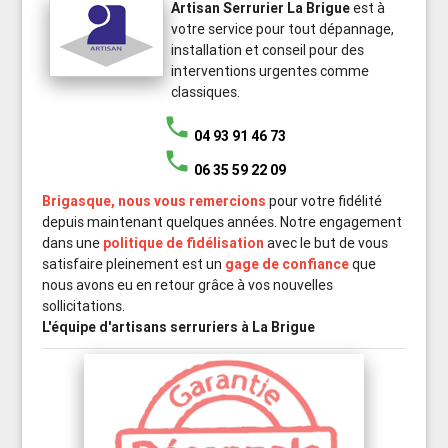
Artisan Serrurier La Brigue
est à
votre service pour tout dépannage,
installation et conseil pour des
interventions urgentes comme
classiques.
phone
04 93 91 46 73
phone
06 35 59 22 09
Brigasque, nous vous remercions
pour votre fidélité
depuis maintenant quelques années. Notre engagement
dans une
politique de fidélisation
avec le but de vous
satisfaire pleinement est un
gage de confiance
que
nous avons eu en retour grâce à vos nouvelles
sollicitations.
L'équipe d'artisans serruriers à La Brigue