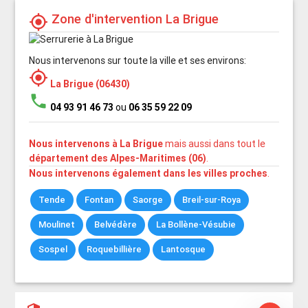
Zone d'intervention La Brigue
my_location
Nous intervenons sur toute la ville et ses environs:
my_location
La Brigue (06430)
phone
04 93 91 46 73
ou
06 35 59 22 09
Nous intervenons à La Brigue
mais aussi dans tout le
département des Alpes-Maritimes (06)
.
Nous intervenons également dans les villes proches
.
Tende
Fontan
Saorge
Breil-sur-Roya
Moulinet
Belvédère
La Bollène-Vésubie
Sospel
Roquebillière
Lantosque