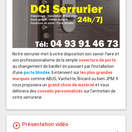
Notre serrurier met à votre disposition son savoir-faire et
son professionnalisme de la simple
ouverture de porte
au changement de barillet en passant par l’installation
d’une
porte blindée
. Il intervient sur
les plus grandes
marques
comme ABUS, Vachette, Bricard ou bien JPM. Il
vous proposera un
grand choix de matériel
et vous
délivrera des
conseils personnalisés
sur l’entretien de
votre serrurerie.
Présentation vidéo
play_circle_outline