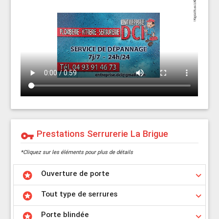
Prestations Serrurerie La Brigue
vpn_key
*Cliquez sur les éléments pour plus de détails
Ouverture de porte
stars
keyboard_arrow_down
Tout type de serrures
stars
keyboard_arrow_down
Porte blindée
stars
keyboard_arrow_down