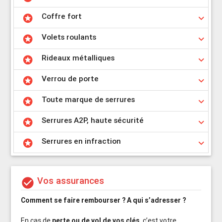
Coffre fort
stars
keyboard_arrow_down
Volets roulants
stars
keyboard_arrow_down
Rideaux métalliques
stars
keyboard_arrow_down
Verrou de porte
stars
keyboard_arrow_down
Toute marque de serrures
stars
keyboard_arrow_down
Serrures A2P, haute sécurité
stars
keyboard_arrow_down
Serrures en infraction
stars
keyboard_arrow_down
Vos assurances
check_circle
Comment se faire rembourser ?
A qui s’adresser ?
En cas de
perte ou de vol de vos clés
, c’est votre