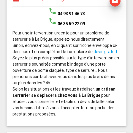
mail
phone
04 93 91 46 73
phone
06 35 59 22 09
Pour une intervention urgente pour un problème de
serrurerie à La Brigue, appelez-nous directement.
Sinon, écrivez-nous, en cliquant sur l’icône enveloppe ci-
dessous et en complétant le formulaire de
devis gratuit
.
Soyez le plus précis possible sur le type d’intervention en
serrurerie souhaitée comme blindage d'une porte,
ouverture de porte claquée, type de serrure... Nous
prendrons contact avec vous dans les plus brefs délais
au plus dans les 24h.
Selon les situations et les travaux à réaliser,
un artisan
serrurier se déplacera chez vous à La Brigue
pour
étudier, vous conseiller et établir un devis détaillé selon
vos besoins. Libre à vous d'accepter tout ou partie des
prestations proposées.