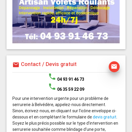
Contact / Devis gratuit
mail
mail
phone
04 93 91 46 73
phone
06 35 59 22 09
Pour une intervention urgente pour un problème de
serrurerie à Belvédère, appelez-nous directement.
Sinon, écrivez-nous, en cliquant sur l’icône enveloppe ci-
dessous et en complétant le formulaire de
devis gratuit
.
Soyez le plus précis possible sur le type d’intervention en
serrurerie souhaitée comme blindage d'une porte,