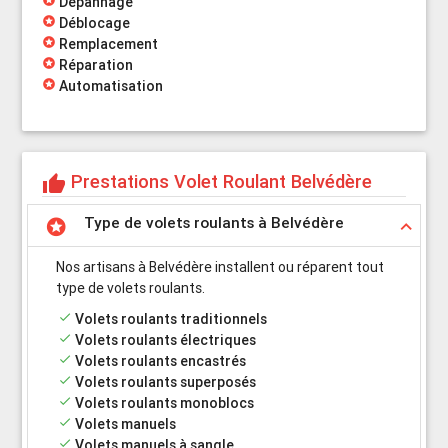
Dépannage
stars
Déblocage
stars
Remplacement
stars
Réparation
stars
Automatisation
Prestations Volet Roulant Belvédère
thumb_up
Type de volets roulants à Belvédère
stars
keyboard_arrow_up
Nos artisans à Belvédère installent ou réparent tout
type de volets roulants.
done
Volets roulants traditionnels
done
Volets roulants électriques
done
Volets roulants encastrés
done
Volets roulants superposés
done
Volets roulants monoblocs
done
Volets manuels
done
Volets manuels à sangle