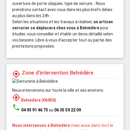
ouverture de porte claquée, type de serrure... Nous
prendrons contact avec vous dans les plus brefs délais
au plus dans les 24h.
Selon les situations et les travaux à réaliser,
un artisan
serrurier se déplacera chez vous à Belvédère
pour
étudier, vous conseiller et établir un devis détaillé selon
vos besoins. Libre à vous d'accepter tout ou partie des
prestations proposées.
Zone d'intervention Belvédère
my_location
Nous intervenons sur toute la ville et ses environs:
my_location
Belvédère (06450)
phone
04 93 91 46 73
ou
06 35 59 22 09
Nous intervenons à Belvédère
mais aussi dans tout le