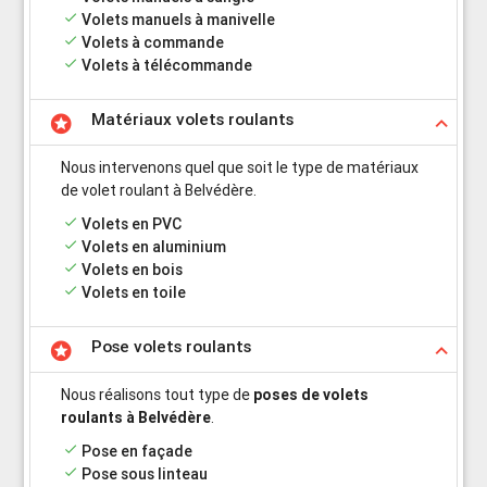
done
Volets manuels à manivelle
done
Volets à commande
done
Volets à télécommande
Matériaux volets roulants
stars
keyboard_arrow_up
Nous intervenons quel que soit le type de matériaux
de volet roulant à Belvédère.
done
Volets en PVC
done
Volets en aluminium
done
Volets en bois
done
Volets en toile
Pose volets roulants
stars
keyboard_arrow_up
Nous réalisons tout type de
poses de volets
roulants à Belvédère
.
done
Pose en façade
done
Pose sous linteau