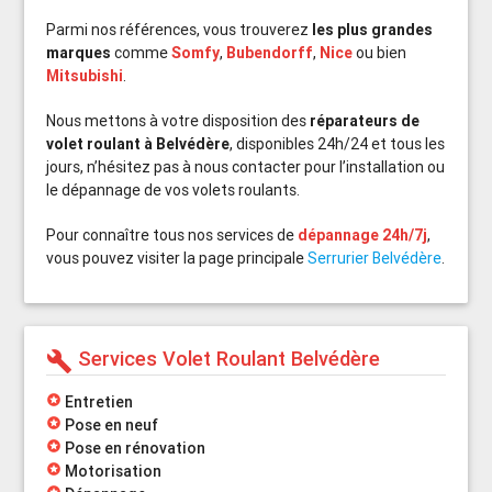
Parmi nos références, vous trouverez
les plus grandes
marques
comme
Somfy
,
Bubendorff
,
Nice
ou bien
Mitsubishi
.
Nous mettons à votre disposition des
réparateurs de
volet roulant à Belvédère
, disponibles 24h/24 et tous les
jours, n’hésitez pas à nous contacter pour l’installation ou
le dépannage de vos volets roulants.
Pour connaître tous nos services de
dépannage 24h/7j
,
vous pouvez visiter la page principale
Serrurier Belvédère
.
Services Volet Roulant Belvédère
build
stars
Entretien
stars
Pose en neuf
stars
Pose en rénovation
stars
Motorisation
stars