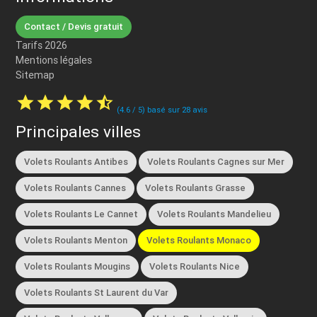
Contact / Devis gratuit
Tarifs 2026
Mentions légales
Sitemap
star
star
star
star
star_half
(
4.6
/
5
) basé sur
28
avis
Principales villes
Volets Roulants Antibes
Volets Roulants Cagnes sur Mer
Volets Roulants Cannes
Volets Roulants Grasse
Volets Roulants Le Cannet
Volets Roulants Mandelieu
Volets Roulants Menton
Volets Roulants Monaco
Volets Roulants Mougins
Volets Roulants Nice
Volets Roulants St Laurent du Var