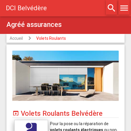
search
menu
DCI Belvédère
Agréé assurances
Accueil
Volets Roulants
Volets Roulants Belvédère
open_in_browser
Pour la pose ou la réparation de
volets roulants électriques
ou non,