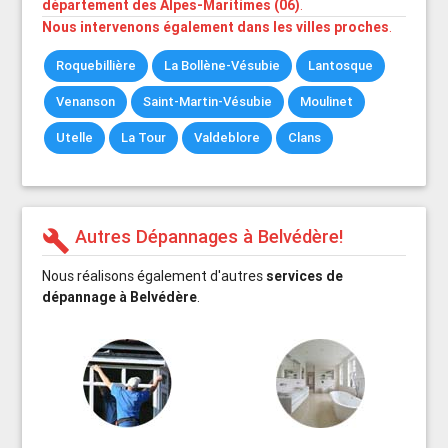
département des Alpes-Maritimes (06)
.
Nous intervenons également dans les villes proches
.
Roquebillière
La Bollène-Vésubie
Lantosque
Venanson
Saint-Martin-Vésubie
Moulinet
Utelle
La Tour
Valdeblore
Clans
Autres Dépannages à Belvédère!
build
Nous réalisons également d'autres
services de
dépannage à Belvédère
.