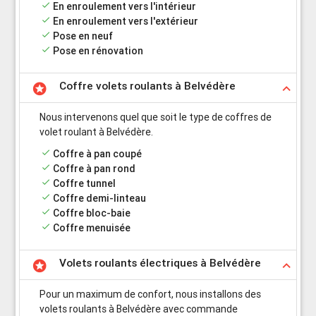
done
En enroulement vers l'intérieur
done
En enroulement vers l'extérieur
done
Pose en neuf
done
Pose en rénovation
Coffre volets roulants à Belvédère
stars
keyboard_arrow_up
Nous intervenons quel que soit le type de coffres de
volet roulant à Belvédère.
done
Coffre à pan coupé
done
Coffre à pan rond
done
Coffre tunnel
done
Coffre demi-linteau
done
Coffre bloc-baie
done
Coffre menuisée
Volets roulants électriques à Belvédère
stars
keyboard_arrow_up
Pour un maximum de confort, nous installons des
volets roulants à Belvédère avec commande