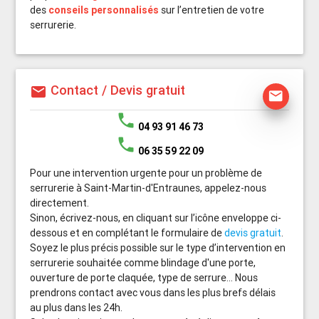
des
conseils personnalisés
sur l’entretien de votre
serrurerie.
Contact / Devis gratuit
mail
mail
phone
04 93 91 46 73
phone
06 35 59 22 09
Pour une intervention urgente pour un problème de
serrurerie à Saint-Martin-d'Entraunes, appelez-nous
directement.
Sinon, écrivez-nous, en cliquant sur l’icône enveloppe ci-
dessous et en complétant le formulaire de
devis gratuit
.
Soyez le plus précis possible sur le type d’intervention en
serrurerie souhaitée comme blindage d'une porte,
ouverture de porte claquée, type de serrure... Nous
prendrons contact avec vous dans les plus brefs délais
au plus dans les 24h.