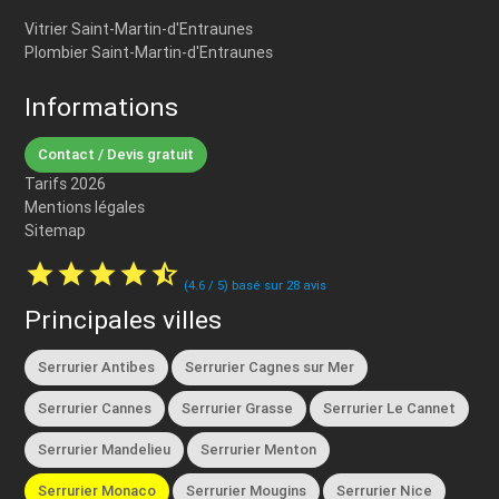
Vitrier Saint-Martin-d'Entraunes
Plombier Saint-Martin-d'Entraunes
Informations
Contact / Devis gratuit
Tarifs 2026
Mentions légales
Sitemap
star
star
star
star
star_half
(
4.6
/
5
) basé sur
28
avis
Principales villes
Serrurier Antibes
Serrurier Cagnes sur Mer
Serrurier Cannes
Serrurier Grasse
Serrurier Le Cannet
Serrurier Mandelieu
Serrurier Menton
Serrurier Monaco
Serrurier Mougins
Serrurier Nice