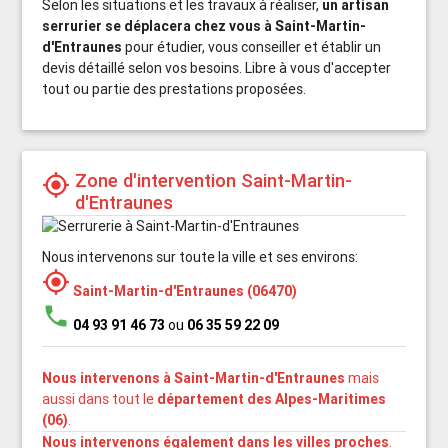
Selon les situations et les travaux à réaliser,
un artisan
serrurier se déplacera chez vous à Saint-Martin-
d'Entraunes
pour étudier, vous conseiller et établir un
devis détaillé selon vos besoins. Libre à vous d'accepter
tout ou partie des prestations proposées.
Zone d'intervention Saint-Martin-
my_location
d'Entraunes
Nous intervenons sur toute la ville et ses environs:
my_location
Saint-Martin-d'Entraunes (06470)
phone
04 93 91 46 73
ou
06 35 59 22 09
Nous intervenons à Saint-Martin-d'Entraunes
mais
aussi dans tout le
département des Alpes-Maritimes
(06)
.
Nous intervenons également dans les villes proches
.