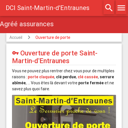
search
menu
DCI Saint-Martin-d'Entraunes
Agréé assurances
Accueil
Ouverture de porte
Ouverture de porte Saint-
vpn_key
Martin-d'Entraunes
Vous ne pouvez plus rentrer chez vous pour de multiples
raisons :
porte claquée
,
clé perdue
,
clé cassée
,
serrure
abîmée
, … Vous êtes là devant votre
porte fermée
et ne
savez plus quoi faire.