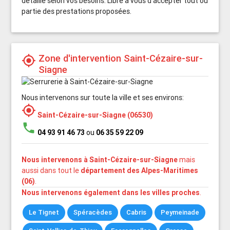
détaillé selon vos besoins. Libre à vous d'accepter tout ou
partie des prestations proposées.
Zone d'intervention Saint-Cézaire-sur-
my_location
Siagne
Nous intervenons sur toute la ville et ses environs:
my_location
Saint-Cézaire-sur-Siagne (06530)
phone
04 93 91 46 73
ou
06 35 59 22 09
Nous intervenons à Saint-Cézaire-sur-Siagne
mais
aussi dans tout le
département des Alpes-Maritimes
(06)
.
Nous intervenons également dans les villes proches
.
Le Tignet
Spéracèdes
Cabris
Peymeinade