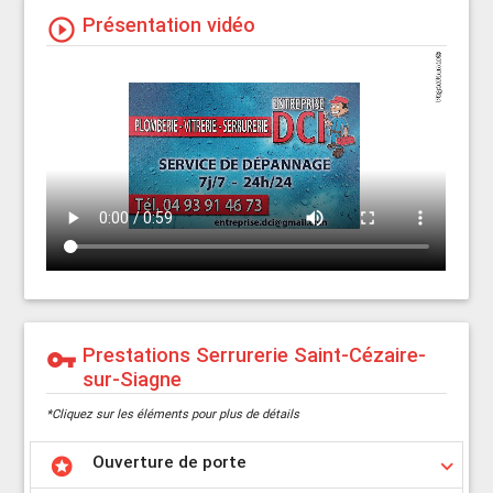
Présentation vidéo
play_circle_outline
Prestations Serrurerie Saint-Cézaire-
vpn_key
sur-Siagne
*Cliquez sur les éléments pour plus de détails
Ouverture de porte
stars
keyboard_arrow_down