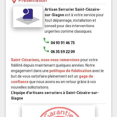
Présentation
person_pin_circle
Artisan Serrurier Saint-Cézaire-
sur-Siagne
est à votre service pour
tout dépannage, installation et
conseil pour des interventions
urgentes comme classiques.
phone
04 93 91 46 73
phone
06 35 59 22 09
Saint-Cézariens, nous vous remercions
pour votre
fidélité depuis maintenant quelques années. Notre
engagement dans une
politique de fidélisation
avec le
but de vous satisfaire pleinement est un
gage de
confiance
que nous avons eu en retour grâce à vos
nouvelles sollicitations.
L'équipe d'artisans serruriers à Saint-Cézaire-sur-
Siagne