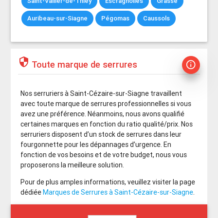
Saint-Vallier-de-Thiey
Escragnolles
Grasse
Auribeau-sur-Siagne
Pégomas
Caussols
security
Toute marque de serrures
info_outline
Nos serruriers à Saint-Cézaire-sur-Siagne travaillent
avec toute marque de serrures professionnelles si vous
avez une préférence. Néanmoins, nous avons qualifié
certaines marques en fonction du ratio qualité/prix. Nos
serruriers disposent d’un stock de serrures dans leur
fourgonnette pour les dépannages d’urgence. En
fonction de vos besoins et de votre budget, nous vous
proposerons la meilleure solution.
Pour de plus amples informations, veuillez visiter la page
dédiée
Marques de Serrures à Saint-Cézaire-sur-Siagne
.