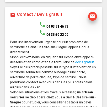
Contact / Devis gratuit
mail
mail
phone
04 93 91 46 73
phone
06 35 59 22 09
Pour une intervention urgente pour un problème de
serrurerie à Saint-Cézaire-sur-Siagne, appelez-nous
directement.
Sinon, écrivez-nous, en cliquant sur l’icône enveloppe ci-
dessous et en complétant le formulaire de
devis gratuit
.
Soyez le plus précis possible sur le type d’intervention en
serrurerie souhaitée comme blindage d'une porte,
ouverture de porte claquée, type de serrure... Nous
prendrons contact avec vous dans les plus brefs délais
au plus dans les 24h.
Selon les situations et les travaux à réaliser,
un artisan
serrurier se déplacera chez vous à Saint-Cézaire-sur-
Siagne
pour étudier, vous conseiller et établir un devis