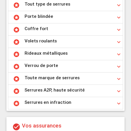
Tout type de serrures
stars
keyboard_arrow_down
Porte blindée
stars
keyboard_arrow_down
Coffre fort
stars
keyboard_arrow_down
Volets roulants
stars
keyboard_arrow_down
Rideaux métalliques
stars
keyboard_arrow_down
Verrou de porte
stars
keyboard_arrow_down
Toute marque de serrures
stars
keyboard_arrow_down
Serrures A2P, haute sécurité
stars
keyboard_arrow_down
Serrures en infraction
stars
keyboard_arrow_down
Vos assurances
check_circle