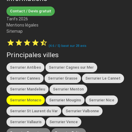
Contact / Devis gratuit
Tarifs 2026
Mentions légales
Sitemap
star
star
star
star
star_half
(
4.6
/
5
) basé sur
28
avis
Principales villes
Serrurier Antibes
Serrurier Cagnes sur Mer
Serrurier Cannes
Serrurier Grasse
Serrurier Le Cannet
Serrurier Mandelieu
Serrurier Menton
Serrurier Monaco
Serrurier Mougins
Serrurier Nice
Serrurier St Laurent du Var
Serrurier Valbonne
Serrurier Vallauris
Serrurier Vence