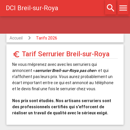
search
menu
DCI Breil-sur-Roya
réé assurances
Accueil
Tarifs 2026
Tarif Serrurier Breil-sur-Roya
euro_symbol
Ne vous méprenez avec avec les serruriers qui
annoncent «
serrurier Breil-sur-Roya pas cher
» et qui
n'affichent pas leurs prix. Vous aurez probablement un
écart important entre ce qui est annoncé au téléphone
et le devis final une fois le serrurier chez vous.
Nos prix sont étudiés. Nos artisans serruriers sont
des professionnels certifiés qui s'efforcent de
réaliser un travail de qualité avec le sérieux exigé.