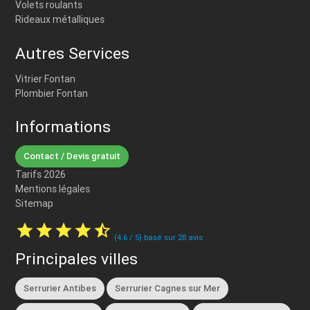
Volets roulants
Rideaux métalliques
Autres Services
Vitrier Fontan
Plombier Fontan
Informations
Contact / Devis gratuit
Tarifs 2026
Mentions légales
Sitemap
star
star
star
star
star_half
(
4.6
/
5
) basé sur
28
avis
Principales villes
Serrurier Antibes
Serrurier Cagnes sur Mer