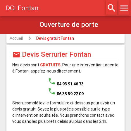
Ouverture de porte
search
menu
DCI Fontan
Accueil
Devis gratuit Fontan
Devis Serrurier Fontan
mail
Nos devis sont
GRATUITS
. Pour une intervention urgente
à Fontan, appelez-nous directement.
phone
04 93 91 46 73
phone
06 35 59 22 09
Sinon, complétez le formulaire ci-dessous pour avoir un
devis gratuit. Soyez le plus précis possible sur le type
d’intervention souhaitée. Nous prendrons contact avec
vous dans les plus brefs délais au plus dans les 24h.