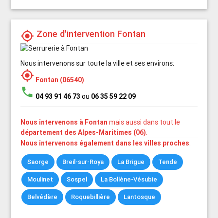
Zone d'intervention Fontan
my_location
Nous intervenons sur toute la ville et ses environs:
my_location
Fontan (06540)
phone
04 93 91 46 73
ou
06 35 59 22 09
Nous intervenons à Fontan
mais aussi dans tout le
département des Alpes-Maritimes (06)
.
Nous intervenons également dans les villes proches
.
Saorge
Breil-sur-Roya
La Brigue
Tende
Moulinet
Sospel
La Bollène-Vésubie
Belvédère
Roquebillière
Lantosque