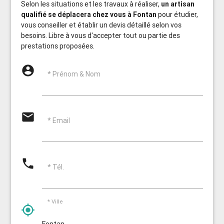
Selon les situations et les travaux à réaliser,
un artisan
qualifié se déplacera chez vous à Fontan
pour étudier,
vous conseiller et établir un devis détaillé selon vos
besoins. Libre à vous d'accepter tout ou partie des
prestations proposées.
account_circle
* Prénom & Nom
email
* Email
phone
* Tél.
* Ville
my_location