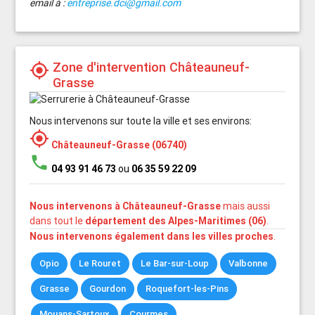
email à :
entreprise.dci@gmail.com
Zone d'intervention Châteauneuf-
my_location
Grasse
Nous intervenons sur toute la ville et ses environs:
my_location
Châteauneuf-Grasse (06740)
phone
04 93 91 46 73
ou
06 35 59 22 09
Nous intervenons à Châteauneuf-Grasse
mais aussi
dans tout le
département des Alpes-Maritimes (06)
.
Nous intervenons également dans les villes proches
.
Opio
Le Rouret
Le Bar-sur-Loup
Valbonne
Grasse
Gourdon
Roquefort-les-Pins
Mouans-Sartoux
Courmes