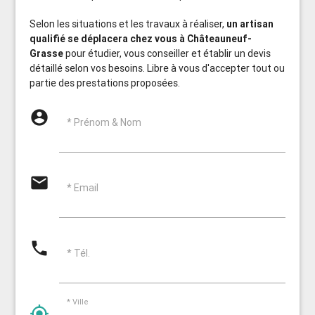
Selon les situations et les travaux à réaliser,
un artisan
qualifié se déplacera chez vous à Châteauneuf-
Grasse
pour étudier, vous conseiller et établir un devis
détaillé selon vos besoins. Libre à vous d'accepter tout ou
partie des prestations proposées.
account_circle
* Prénom & Nom
email
* Email
phone
* Tél.
* Ville
my_location