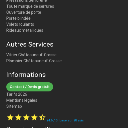
Prestations Serrurerie
Toute marque de serrures
Ouverture de porte
Porte blindée
Volets roulants
Rideaux métalliques
Autres Services
Vitrier Châteauneuf-Grasse
Plombier Châteauneuf-Grasse
Informations
Contact / Devis gratuit
Tarifs 2026
Mentions légales
Sitemap
star
star
star
star
star_half
(
4.6
/
5
) basé sur
28
avis