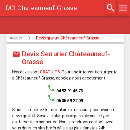
search
menu
DCI Châteauneuf-Grasse
réé assurances
Accueil
Devis gratuit Châteauneuf-Grasse
Devis Serrurier Châteauneuf-
mail
Grasse
Nos devis sont
GRATUITS
. Pour une intervention urgente
à Châteauneuf-Grasse, appelez-nous directement.
phone
04 93 91 46 73
phone
06 35 59 22 09
Sinon, complétez le formulaire ci-dessous pour avoir un
devis gratuit. Soyez le plus précis possible sur le type
d’intervention souhaitée. Nous prendrons contact avec
vous dans les plus brefs délais au plus dans les 24h.