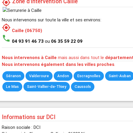
Zone d'intervention Caille
my_location
Nous intervenons sur toute la ville et ses environs:
my_location
Caille (06750)
phone
04 93 91 46 73
ou
06 35 59 22 09
Nous intervenons à Caille
mais aussi dans tout le
département
Nous intervenons également dans les villes proches
.
Séranon
Valderoure
Andon
Escragnolles
Saint-Auban
Le Mas
Saint-Vallier-de-Thiey
Caussols
Informations sur DCI
Raison sociale : DCI