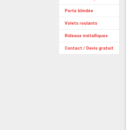
Porte blindée
Volets roulants
Rideaux métalliques
Contact / Devis gratuit