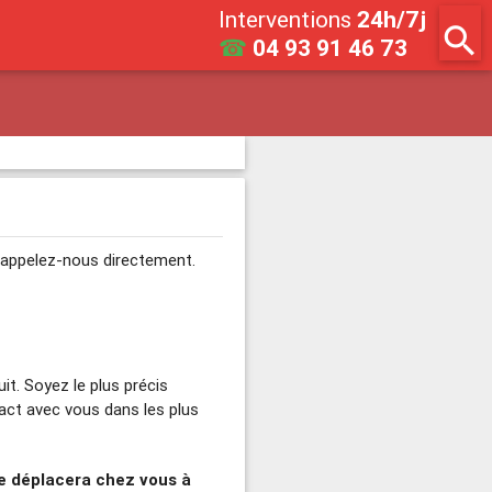
Interventions
24h/7j
search
☎
04 93 91 46 73
e, appelez-nous directement.
it. Soyez le plus précis
tact avec vous dans les plus
se déplacera chez vous à