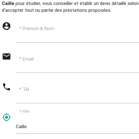
Caille
pour étudier, vous conseiller et établir un devis détaillé selo
d'accepter tout ou partie des prestations proposées.
account_circle
* Prénom & Nom
email
* Email
phone
* Tél.
* Ville
my_location