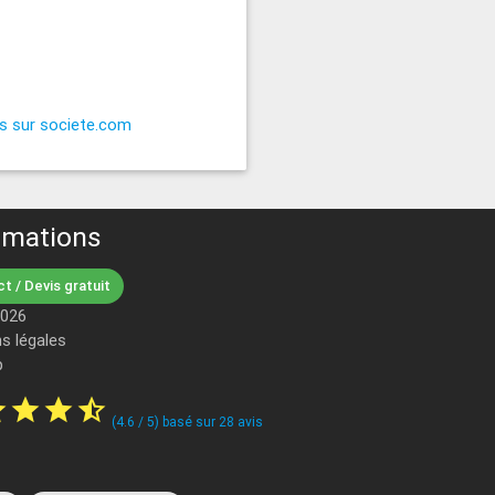
es sur societe.com
rmations
t / Devis gratuit
2026
s légales
p
ar
star
star
star_half
(
4.6
/
5
) basé sur
28
avis