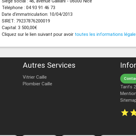
Siège social : 46, avenue Galliani - 06000 Nice
Téléphone : 04 93 91 46 73
Date d'immatriculation: 10/04/2013
SIRET: 79237876200019
Capital: 3 500,00€
Cliquez sur le lien suivant pour avoir
toutes les informations légal
Autres Services
Info
Vitrier Caille
Contac
Plombier Caille
Tarifs 
Mention
Sitema
star
st