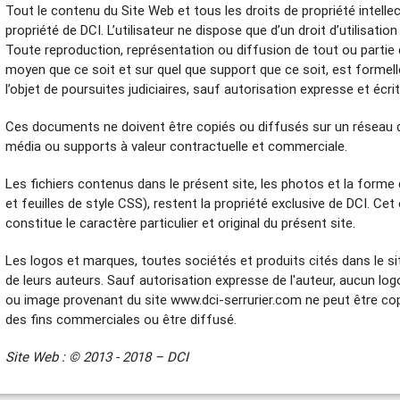
Tout le contenu du Site Web et tous les droits de propriété intellect
propriété de DCI. L’utilisateur ne dispose que d’un droit d’utilisatio
Toute reproduction, représentation ou diffusion de tout ou partie 
moyen que ce soit et sur quel que support que ce soit, est formell
l’objet de poursuites judiciaires, sauf autorisation expresse et écri
Ces documents ne doivent être copiés ou diffusés sur un réseau d
média ou supports à valeur contractuelle et commerciale.
Les fichiers contenus dans le présent site, les photos et la for
et feuilles de style CSS), restent la propriété exclusive de DCI. C
constitue le caractère particulier et original du présent site.
Les logos et marques, toutes sociétés et produits cités dans le sit
de leurs auteurs. Sauf autorisation expresse de l'auteur, aucun log
ou image provenant du site www.dci-serrurier.com ne peut être cop
des fins commerciales ou être diffusé.
Site Web : © 2013 - 2018 – DCI