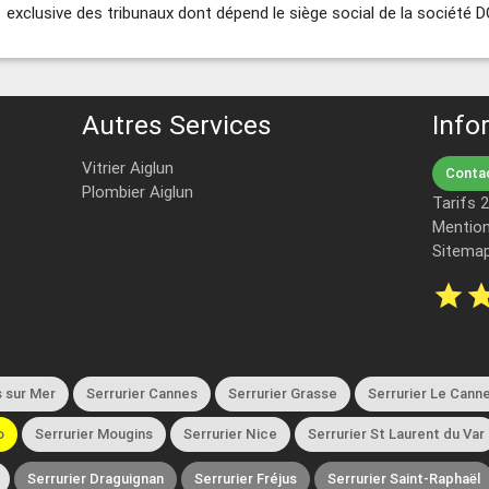
exclusive des tribunaux dont dépend le siège social de la société D
Autres Services
Info
Vitrier Aiglun
Contac
Plombier Aiglun
Tarifs 
Mention
Sitema
star
st
 sur Mer
Serrurier Cannes
Serrurier Grasse
Serrurier Le Cann
o
Serrurier Mougins
Serrurier Nice
Serrurier St Laurent du Var
Serrurier Draguignan
Serrurier Fréjus
Serrurier Saint-Raphaël