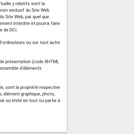
uelle y relatifs sont la
n non exclusif du Site Web.
du Site Web, par quel que
ement interdite et pourra faire
te de DCI.
'ordinateurs ou sur tout autre
me de présentation (code XHTML
et ensemble d'éléments
e, sont la propriété respective
o, élément graphique, photo,
ié ou imité en tout ou partie à