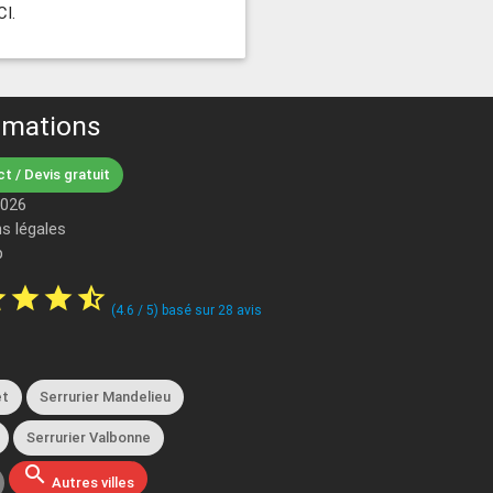
CI.
rmations
t / Devis gratuit
2026
s légales
p
ar
star
star
star_half
(
4.6
/
5
) basé sur
28
avis
et
Serrurier Mandelieu
Serrurier Valbonne
search
Autres villes