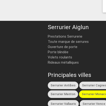
Serrurier Aiglun
Prestations Serrurerie
Toute marque de serrures
Ouverture de porte
Porte blindée
Volets roulants
Rideaux métalliques
Principales villes
Serrurier Antibes
Serrurier Cagnes
Serrurier Menton
Serrurier Monac
Serrurier Vallauris
Serrurier Vence