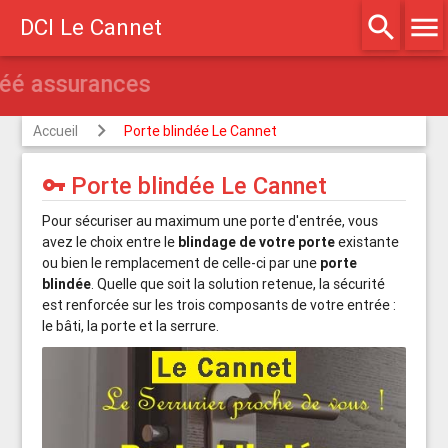
search
menu
DCI Le Cannet
Agréé assurances
Accueil
Porte blindée Le Cannet
Porte blindée Le Cannet
vpn_key
Pour sécuriser au maximum une porte d'entrée, vous
avez le choix entre le
blindage de votre porte
existante
ou bien le remplacement de celle-ci par une
porte
blindée
. Quelle que soit la solution retenue, la sécurité
est renforcée sur les trois composants de votre entrée :
le bâti, la porte et la serrure.