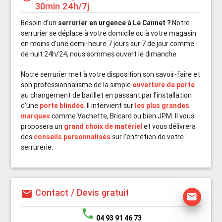
30min 24h/7j
Besoin d’un
serrurier en urgence à Le Cannet ?
Notre
serrurier se déplace à votre domicile ou à votre magasin
en moins d’une demi-heure 7 jours sur 7 de jour comme
de nuit 24h/24, nous sommes ouvert le dimanche.
Notre serrurier met à votre disposition son savoir-faire et
son professionnalisme de la simple
ouverture de porte
au changement de barillet en passant par l’installation
d’une
porte blindée
. Il intervient sur
les plus grandes
marques
comme Vachette, Bricard ou bien JPM. Il vous
proposera un
grand choix de matériel
et vous délivrera
des
conseils personnalisés
sur l’entretien de votre
serrurerie.
Contact / Devis gratuit
mail
mail
phone
04 93 91 46 73