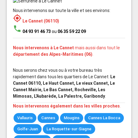
Nous intervenons sur toute la ville et ses environs:
my_location
Le Cannet (06110)
phone
04 93 91 46 73
ou
06 35 59 22 09
Nous intervenons à Le Cannet
mais aussi dans tout le
département des Alpes-Maritimes (06)
.
Nous serons chez vous ou à votre bureau très
rapidement dans tous les quartiers de Le Cannet:
Le
Cannet 06110, Le Haut Cannet, Le vieux Cannet, Le
Cannet Mairie, Le Bas Cannet, Rocheville, Les
Mimosas, L'Aubarède, La Palestre, Garibondy
.
Nous intervenons également dans les villes proches
.
Vallauris
Cannes
Mougins
Cannes La Bocca
Golfe-Juan
La Roquette-sur-Siagne