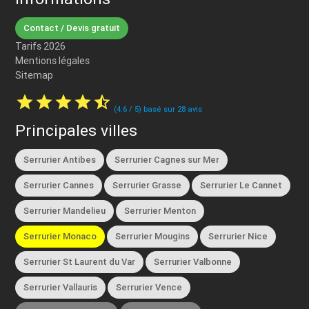
Contact / Devis gratuit
Tarifs 2026
Mentions légales
Sitemap
star
star
star
star
star_half
(
4.6
/
5
) basé sur
28
avis
Principales villes
Serrurier Antibes
Serrurier Cagnes sur Mer
Serrurier Cannes
Serrurier Grasse
Serrurier Le Cannet
Serrurier Mandelieu
Serrurier Menton
Serrurier Monaco
Serrurier Mougins
Serrurier Nice
Serrurier St Laurent du Var
Serrurier Valbonne
Serrurier Vallauris
Serrurier Vence