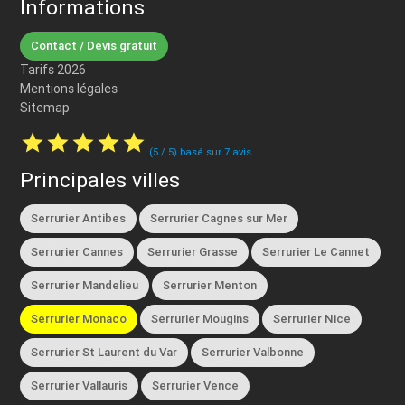
Informations
Contact / Devis gratuit
Tarifs 2026
Mentions légales
Sitemap
star
star
star
star
star
(
5
/
5
) basé sur
7
avis
Principales villes
Serrurier Antibes
Serrurier Cagnes sur Mer
Serrurier Cannes
Serrurier Grasse
Serrurier Le Cannet
Serrurier Mandelieu
Serrurier Menton
Serrurier Monaco
Serrurier Mougins
Serrurier Nice
Serrurier St Laurent du Var
Serrurier Valbonne
Serrurier Vallauris
Serrurier Vence