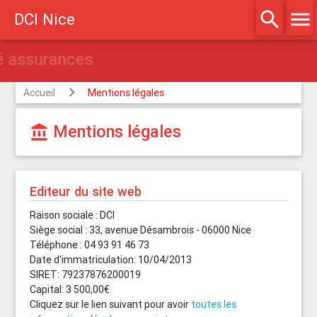
search
menu
DCI Nice
Agréé assurances
Accueil
Mentions légales
Mentions légales
account_balance
Editeur du site web
Raison sociale : DCI
Siège social : 33, avenue Désambrois - 06000 Nice
Téléphone : 04 93 91 46 73
Date d'immatriculation: 10/04/2013
SIRET: 79237876200019
Capital: 3 500,00€
Cliquez sur le lien suivant pour avoir
toutes les