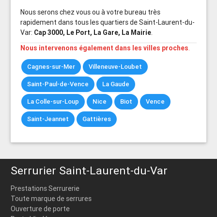
Nous serons chez vous ou à votre bureau très
rapidement dans tous les quartiers de Saint-Laurent-du-
Var:
Cap 3000, Le Port, La Gare, La Mairie
.
Nous intervenons également dans les villes proches
.
Cagnes-sur-Mer
Villeneuve-Loubet
Saint-Paul-de-Vence
La Gaude
La Colle-sur-Loup
Nice
Biot
Vence
Saint-Jeannet
Gattières
Serrurier Saint-Laurent-du-Var
Prestations Serrurerie
Toute marque de serrures
Ouverture de porte