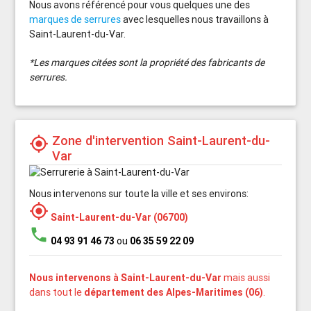
Nous avons référencé pour vous quelques une des
marques de serrures
avec lesquelles nous travaillons à
Saint-Laurent-du-Var.
*Les marques citées sont la propriété des fabricants de
serrures.
Zone d'intervention Saint-Laurent-du-
my_location
Var
Nous intervenons sur toute la ville et ses environs:
my_location
Saint-Laurent-du-Var (06700)
phone
04 93 91 46 73
ou
06 35 59 22 09
Nous intervenons à Saint-Laurent-du-Var
mais aussi
dans tout le
département des Alpes-Maritimes (06)
.