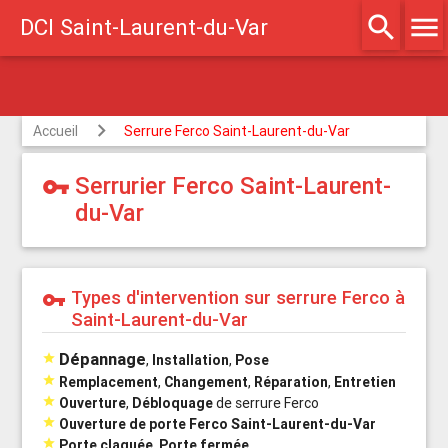
search
menu
DCI Saint-Laurent-du-Var
Agréé assurances
Accueil
Serrure Ferco Saint-Laurent-du-Var
Serrurier Ferco Saint-Laurent-
vpn_key
du-Var
Types d'intervention sur serrure Ferco à
vpn_key
Saint-Laurent-du-Var
Dépannage

,
Installation
,
Pose

Remplacement
,
Changement
,
Réparation
,
Entretien

Ouverture
,
Débloquage
de serrure Ferco

Ouverture de porte Ferco Saint-Laurent-du-Var

Porte claquée
,
Porte fermée