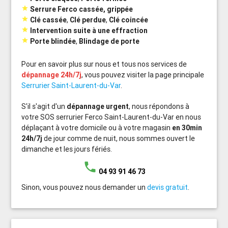

Serrure Ferco cassée, grippée

Clé cassée
,
Clé perdue
,
Clé coincée

Intervention suite à une effraction

Porte blindée
,
Blindage de porte
Pour en savoir plus sur nous et tous nos services de
dépannage 24h/7j
, vous pouvez visiter la page principale
Serrurier Saint-Laurent-du-Var
.
S'il s'agit d'un
dépannage urgent
, nous répondons à
votre SOS serrurier Ferco Saint-Laurent-du-Var en nous
déplaçant à votre domicile ou à votre magasin
en 30min
24h/7j
de jour comme de nuit, nous sommes ouvert le
dimanche et les jours fériés.
phone
04 93 91 46 73
Sinon, vous pouvez nous demander un
devis gratuit
.