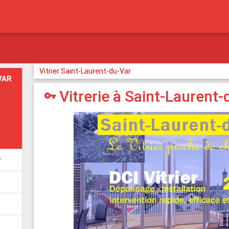
Vitrier Saint-Laurent-du-Var
VAR
Vitrerie à Saint-Laurent-

r