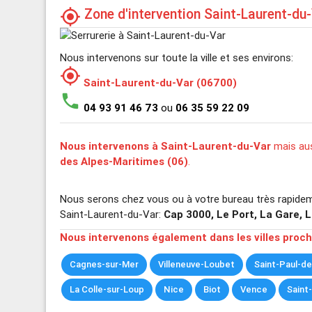
Zone d'intervention Saint-Laurent-du
my_location
Nous intervenons sur toute la ville et ses environs:
my_location
Saint-Laurent-du-Var (06700)
phone
04 93 91 46 73
ou
06 35 59 22 09
Nous intervenons à Saint-Laurent-du-Var
mais aus
des Alpes-Maritimes (06)
.
Nous serons chez vous ou à votre bureau très rapidem
Saint-Laurent-du-Var:
Cap 3000, Le Port, La Gare, L
Nous intervenons également dans les villes proc
Cagnes-sur-Mer
Villeneuve-Loubet
Saint-Paul-d
La Colle-sur-Loup
Nice
Biot
Vence
Saint