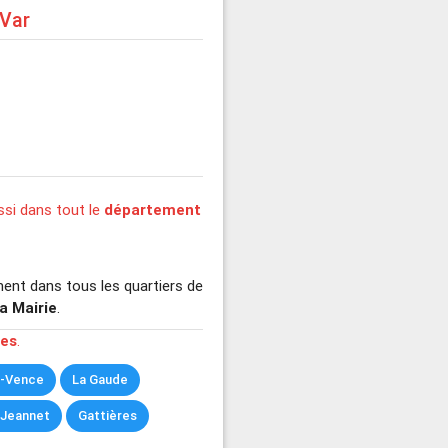
-Var
si dans tout le
département
ent dans tous les quartiers de
a Mairie
.
hes
.
e-Vence
La Gaude
-Jeannet
Gattières