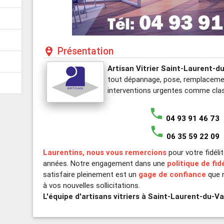
Présentation
person_pin_circle
Artisan Vitrier Saint-Laurent-d
tout dépannage, pose, remplacemen
interventions urgentes comme clas
phone
04 93 91 46 73
phone
06 35 59 22 09
Laurentins, nous vous remercions
pour votre fidél
années. Notre engagement dans une
politique de fid
satisfaire pleinement est un
gage de confiance
que n
à vos nouvelles sollicitations.
L'équipe d'artisans vitriers à Saint-Laurent-du-Va