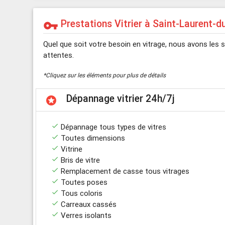
Prestations Vitrier à Saint-Laurent-d
vpn_key
Quel que soit votre besoin en vitrage, nous avons les 
attentes.
*Cliquez sur les éléments pour plus de détails
Dépannage vitrier 24h/7j
stars
done
Dépannage tous types de vitres
done
Toutes dimensions
done
Vitrine
done
Bris de vitre
done
Remplacement de casse tous vitrages
done
Toutes poses
done
Tous coloris
done
Carreaux cassés
done
Verres isolants