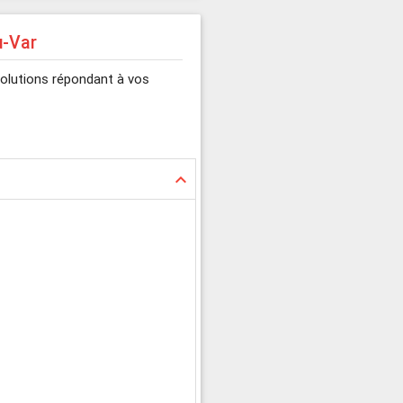
u-Var
solutions répondant à vos
keyboard_arrow_up