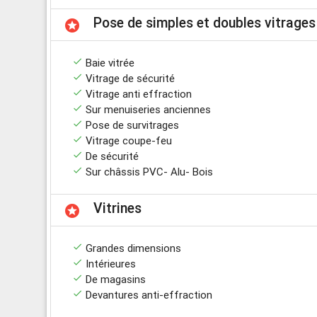
Pose de simples et doubles vitrages
stars
done
Baie vitrée
done
Vitrage de sécurité
done
Vitrage anti effraction
done
Sur menuiseries anciennes
done
Pose de survitrages
done
Vitrage coupe-feu
done
De sécurité
done
Sur châssis PVC- Alu- Bois
Vitrines
stars
done
Grandes dimensions
done
Intérieures
done
De magasins
done
Devantures anti-effraction