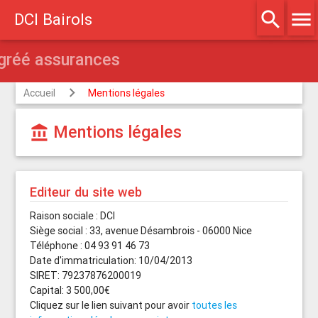
search
menu
DCI Bairols
Agréé assurances
Accueil
Mentions légales
Mentions légales
account_balance
Editeur du site web
Raison sociale : DCI
Siège social : 33, avenue Désambrois - 06000 Nice
Téléphone : 04 93 91 46 73
Date d'immatriculation: 10/04/2013
SIRET: 79237876200019
Capital: 3 500,00€
Cliquez sur le lien suivant pour avoir
toutes les