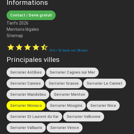
Informations
Contact / Devis gratuit
Tarifs 2026
Mentions légales
Sitemap
star
star
star
star
star_half
(
4.6
/
5
) basé sur
28
avis
Principales villes
Serrurier Antibes
Serrurier Cagnes sur Mer
Serrurier Cannes
Serrurier Grasse
Serrurier Le Cannet
Serrurier Mandelieu
Serrurier Menton
Serrurier Monaco
Serrurier Mougins
Serrurier Nice
Serrurier St Laurent du Var
Serrurier Valbonne
Serrurier Vallauris
Serrurier Vence