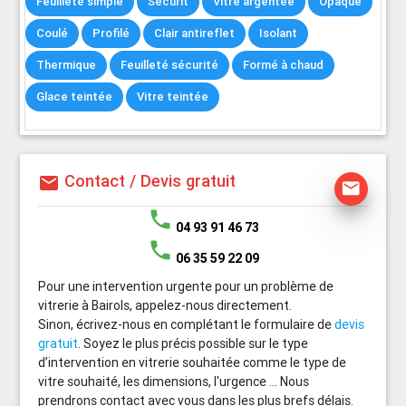
Feuilleté simple
Sécurit
Vitre argentée
Opaque
Coulé
Profilé
Clair antireflet
Isolant
Thermique
Feuilleté sécurité
Formé à chaud
Glace teintée
Vitre teintée
Contact / Devis gratuit
mail
mail
phone
04 93 91 46 73
phone
06 35 59 22 09
Pour une intervention urgente pour un problème de
vitrerie à Bairols, appelez-nous directement.
Sinon, écrivez-nous en complétant le formulaire de
devis
gratuit
. Soyez le plus précis possible sur le type
d’intervention en vitrerie souhaitée comme le type de
vitre souhaité, les dimensions, l'urgence ... Nous
prendrons contact avec vous dans les plus brefs délais.