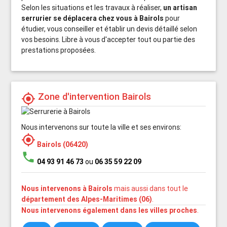
Selon les situations et les travaux à réaliser,
un artisan
serrurier se déplacera chez vous à Bairols
pour
étudier, vous conseiller et établir un devis détaillé selon
vos besoins. Libre à vous d'accepter tout ou partie des
prestations proposées.
Zone d'intervention Bairols
my_location
Nous intervenons sur toute la ville et ses environs:
my_location
Bairols (06420)
phone
04 93 91 46 73
ou
06 35 59 22 09
Nous intervenons à Bairols
mais aussi dans tout le
département des Alpes-Maritimes (06)
.
Nous intervenons également dans les villes proches
.