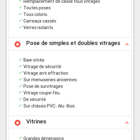
done
Remplacement de casse tous vitrages
done
Toutes poses
done
Tous coloris
done
Carreaux cassés
done
Verres isolants
Pose de simples et doubles vitrages
stars
keyboard_arrow_up
done
Baie vitrée
done
Vitrage de sécurité
done
Vitrage anti effraction
done
Sur menuiseries anciennes
done
Pose de survitrages
done
Vitrage coupe-feu
done
De sécurité
done
Sur châssis PVC- Alu- Bois
Vitrines
stars
keyboard_arrow_up
done
Grandes dimensions