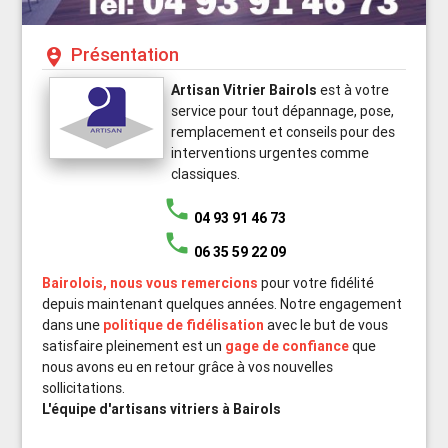
Présentation
person_pin_circle
Artisan Vitrier Bairols
est à votre
service pour tout dépannage, pose,
remplacement et conseils pour des
interventions urgentes comme
classiques.
phone
04 93 91 46 73
phone
06 35 59 22 09
Bairolois, nous vous remercions
pour votre fidélité
depuis maintenant quelques années. Notre engagement
dans une
politique de fidélisation
avec le but de vous
satisfaire pleinement est un
gage de confiance
que
nous avons eu en retour grâce à vos nouvelles
sollicitations.
L'équipe d'artisans vitriers à Bairols