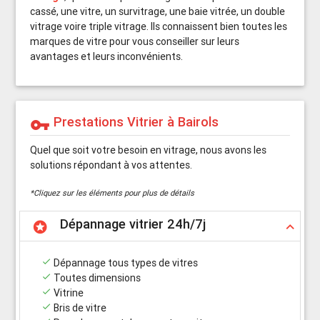
cassé, une vitre, un survitrage, une baie vitrée, un double
vitrage voire triple vitrage. Ils connaissent bien toutes les
marques de vitre pour vous conseiller sur leurs
avantages et leurs inconvénients.
Prestations Vitrier à Bairols
vpn_key
Quel que soit votre besoin en vitrage, nous avons les
solutions répondant à vos attentes.
*Cliquez sur les éléments pour plus de détails
Dépannage vitrier 24h/7j
stars
keyboard_arrow_up
done
Dépannage tous types de vitres
done
Toutes dimensions
done
Vitrine
done
Bris de vitre