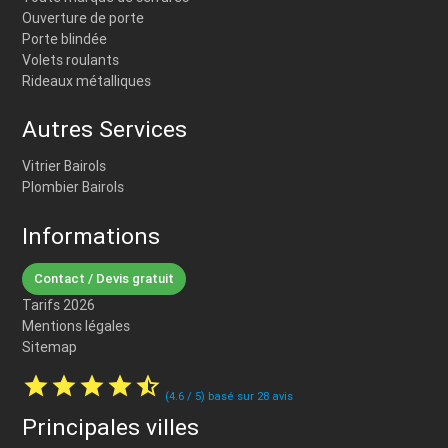
Ouverture de porte
Porte blindée
Volets roulants
Rideaux métalliques
Autres Services
Vitrier Bairols
Plombier Bairols
Informations
Contact / Devis gratuit
Tarifs 2026
Mentions légales
Sitemap
star
star
star
star
star_half
(
4.6
/
5
) basé sur
28
avis
Principales villes