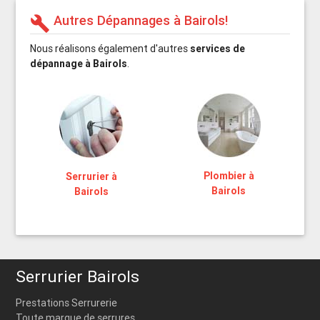
Autres Dépannages à Bairols!
build
Nous réalisons également d'autres
services de
dépannage à Bairols
.
Plombier à
Serrurier à
Bairols
Bairols
Serrurier Bairols
Prestations Serrurerie
Toute marque de serrures