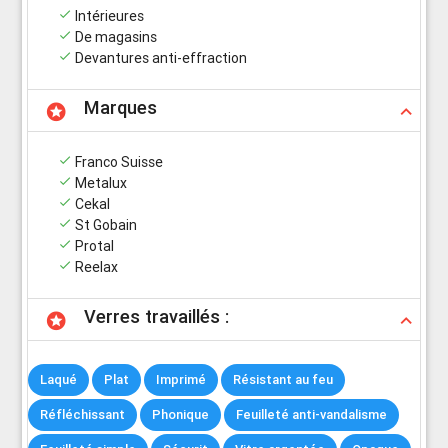
done
Intérieures
done
De magasins
done
Devantures anti-effraction
Marques
stars
keyboard_arrow_up
done
Franco Suisse
done
Metalux
done
Cekal
done
St Gobain
done
Protal
done
Reelax
Verres travaillés :
stars
keyboard_arrow_up
Laqué
Plat
Imprimé
Résistant au feu
Réfléchissant
Phonique
Feuilleté anti-vandalisme