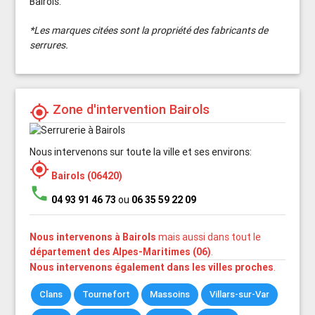
Bairols.
*Les marques citées sont la propriété des fabricants de
serrures.
Zone d'intervention Bairols
my_location
Nous intervenons sur toute la ville et ses environs:
my_location
Bairols (06420)
phone
04 93 91 46 73
ou
06 35 59 22 09
Nous intervenons à Bairols
mais aussi dans tout le
département des Alpes-Maritimes (06)
.
Nous intervenons également dans les villes proches
.
Clans
Tournefort
Massoins
Villars-sur-Var