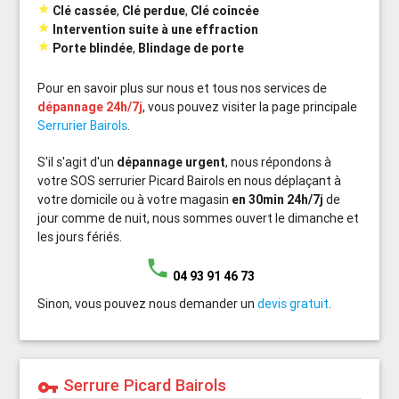

Clé cassée
,
Clé perdue
,
Clé coincée

Intervention suite à une effraction

Porte blindée
,
Blindage de porte
Pour en savoir plus sur nous et tous nos services de
dépannage 24h/7j
, vous pouvez visiter la page principale
Serrurier Bairols
.
S'il s'agit d'un
dépannage urgent
, nous répondons à
votre SOS serrurier Picard Bairols en nous déplaçant à
votre domicile ou à votre magasin
en 30min 24h/7j
de
jour comme de nuit, nous sommes ouvert le dimanche et
les jours fériés.
phone
04 93 91 46 73
Sinon, vous pouvez nous demander un
devis gratuit
.
Serrure Picard Bairols
vpn_key