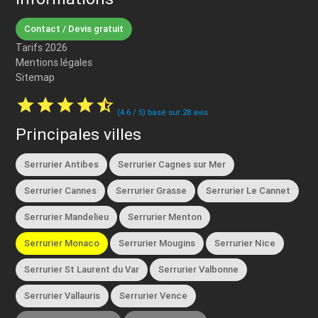
Contact / Devis gratuit
Tarifs 2026
Mentions légales
Sitemap
star
star
star
star
star_half
(
4.6
/
5
) basé sur
28
avis
Principales villes
Serrurier Antibes
Serrurier Cagnes sur Mer
Serrurier Cannes
Serrurier Grasse
Serrurier Le Cannet
Serrurier Mandelieu
Serrurier Menton
Serrurier Monaco
Serrurier Mougins
Serrurier Nice
Serrurier St Laurent du Var
Serrurier Valbonne
Serrurier Vallauris
Serrurier Vence