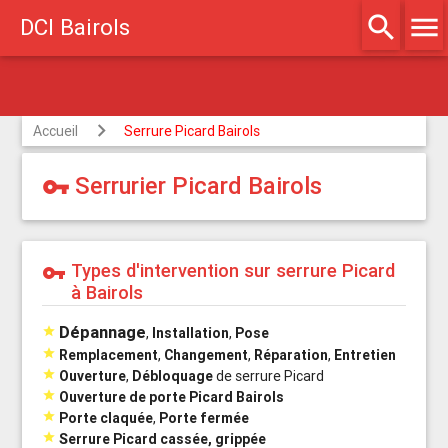
search
menu
DCI Bairols
Agréé assurances
Accueil
Serrure Picard Bairols
Serrurier Picard Bairols
vpn_key
Types d'intervention sur serrure Picard
vpn_key
à Bairols
Dépannage

,
Installation
,
Pose

Remplacement
,
Changement
,
Réparation
,
Entretien

Ouverture
,
Débloquage
de serrure Picard

Ouverture de porte Picard Bairols

Porte claquée
,
Porte fermée

Serrure Picard cassée, grippée