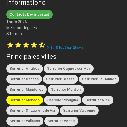
Informations
Contact / Devis gratuit
Tarifs 2026
Mentions légales
Sitemap
star
star
star
star
star_half
(
4.6
/
5
) basé sur
28
avis
Principales villes
Serrurier Antibes
Serrurier Cagnes sur Mer
Serrurier Cannes
Serrurier Grasse
Serrurier Le Cannet
Serrurier Mandelieu
Serrurier Menton
Serrurier Monaco
Serrurier Mougins
Serrurier Nice
Serrurier St Laurent du Var
Serrurier Valbonne
Serrurier Vallauris
Serrurier Vence