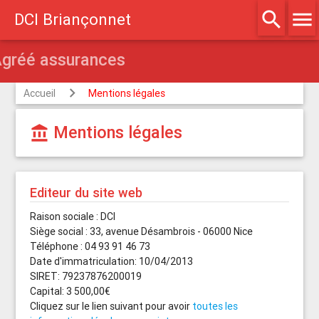
search
menu
DCI Briançonnet
Agréé assurances
Accueil
Mentions légales
Mentions légales
account_balance
Editeur du site web
Raison sociale : DCI
Siège social : 33, avenue Désambrois - 06000 Nice
Téléphone : 04 93 91 46 73
Date d'immatriculation: 10/04/2013
SIRET: 79237876200019
Capital: 3 500,00€
Cliquez sur le lien suivant pour avoir
toutes les