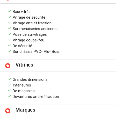
done
Baie vitrée
done
Vitrage de sécurité
done
Vitrage anti effraction
done
Sur menuiseries anciennes
done
Pose de survitrages
done
Vitrage coupe-feu
done
De sécurité
done
Sur châssis PVC- Alu- Bois
Vitrines
stars
done
Grandes dimensions
done
Intérieures
done
De magasins
done
Devantures anti-effraction
Marques
stars