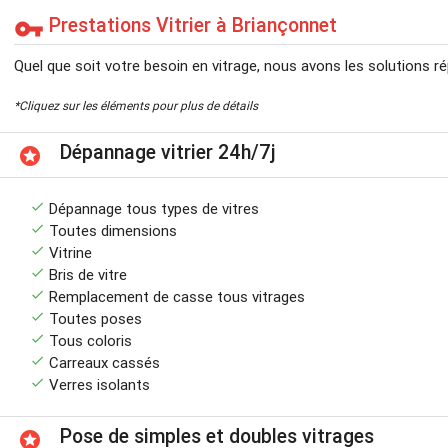
Prestations Vitrier à Briançonnet
vpn_key
Quel que soit votre besoin en vitrage, nous avons les solutions r
*Cliquez sur les éléments pour plus de détails
Dépannage vitrier 24h/7j
stars
done
Dépannage tous types de vitres
done
Toutes dimensions
done
Vitrine
done
Bris de vitre
done
Remplacement de casse tous vitrages
done
Toutes poses
done
Tous coloris
done
Carreaux cassés
done
Verres isolants
Pose de simples et doubles vitrages
stars