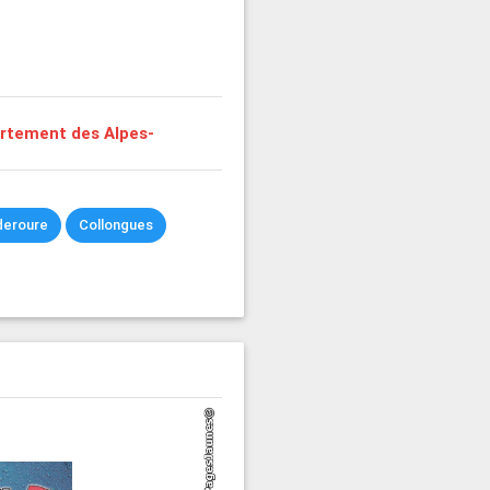
rtement des Alpes-
deroure
Collongues