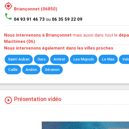
my_location
Briançonnet (06850)
phone
04 93 91 46 73
ou
06 35 59 22 09
Nous intervenons à Briançonnet
mais aussi dans tout le
dépa
Maritimes (06)
.
Nous intervenons également dans les villes proches
.
Saint-Auban
Gars
Amirat
Les Mujouls
Le Mas
Val
Caille
Andon
Séranon
Présentation vidéo
play_circle_outline