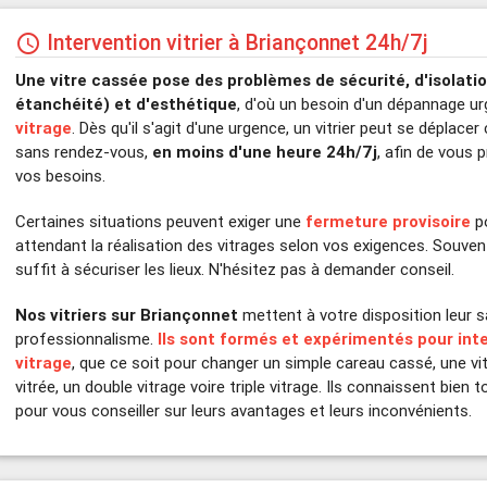
Intervention vitrier à Briançonnet 24h/7j
schedule
Une vitre cassée pose des problèmes de sécurité, d'isolati
étanchéité) et d'esthétique
, d'où un besoin d'un dépannage u
vitrage
. Dès qu'il s'agit d'une urgence, un vitrier peut se déplac
sans rendez-vous,
en moins d'une heure 24h/7j
, afin de vous
vos besoins.
Certaines situations peuvent exiger une
fermeture provisoire
po
attendant la réalisation des vitrages selon vos exigences. Souve
suffit à sécuriser les lieux. N'hésitez pas à demander conseil.
Nos vitriers sur Briançonnet
mettent à votre disposition leur sa
professionnalisme.
Ils sont formés et expérimentés pour inte
vitrage
, que ce soit pour changer un simple careau cassé, une vit
vitrée, un double vitrage voire triple vitrage. Ils connaissent bien
pour vous conseiller sur leurs avantages et leurs inconvénients.