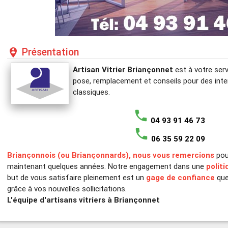
Présentation
person_pin_circle
Artisan Vitrier Briançonnet
est à votre ser
pose, remplacement et conseils pour des in
classiques.
phone
04 93 91 46 73
phone
06 35 59 22 09
Briançonnois (ou Briançonnards), nous vous remercions
pour
maintenant quelques années. Notre engagement dans une
politi
but de vous satisfaire pleinement est un
gage de confiance
que
grâce à vos nouvelles sollicitations.
L'équipe d'artisans vitriers à Briançonnet