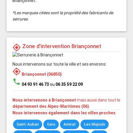
Briançonnet.
*Les marques citées sont la propriété des fabricants de
serrures.
Zone d'intervention Briançonnet
my_location
Nous intervenons sur toute la ville et ses environs:
my_location
Briançonnet (06850)
phone
04 93 91 46 73
ou
06 35 59 22 09
Nous intervenons à Briançonnet
mais aussi dans tout le
département des Alpes-Maritimes (06)
.
Nous intervenons également dans les villes proches
.
Saint-Auban
Gars
Amirat
Les Mujouls