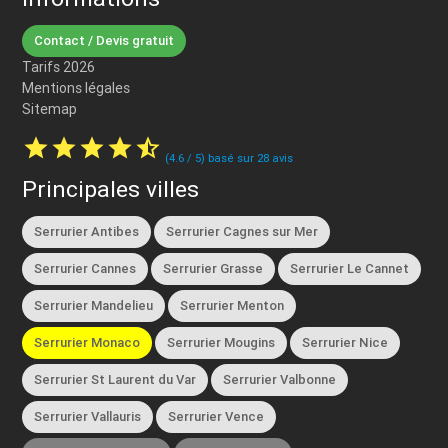
Contact / Devis gratuit
Tarifs 2026
Mentions légales
Sitemap
star
star
star
star
star_half
(
4.6
/
5
) basé sur
28
avis
Principales villes
Serrurier Antibes
Serrurier Cagnes sur Mer
Serrurier Cannes
Serrurier Grasse
Serrurier Le Cannet
Serrurier Mandelieu
Serrurier Menton
Serrurier Monaco
Serrurier Mougins
Serrurier Nice
Serrurier St Laurent du Var
Serrurier Valbonne
Serrurier Vallauris
Serrurier Vence