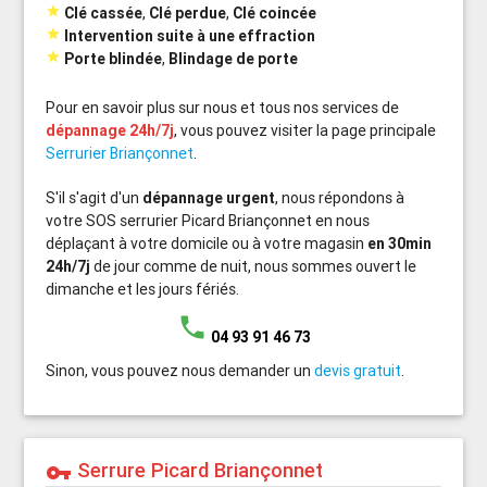

Clé cassée
,
Clé perdue
,
Clé coincée

Intervention suite à une effraction

Porte blindée
,
Blindage de porte
Pour en savoir plus sur nous et tous nos services de
dépannage 24h/7j
, vous pouvez visiter la page principale
Serrurier Briançonnet
.
S'il s'agit d'un
dépannage urgent
, nous répondons à
votre SOS serrurier Picard Briançonnet en nous
déplaçant à votre domicile ou à votre magasin
en 30min
24h/7j
de jour comme de nuit, nous sommes ouvert le
dimanche et les jours fériés.
phone
04 93 91 46 73
Sinon, vous pouvez nous demander un
devis gratuit
.
Serrure Picard Briançonnet
vpn_key