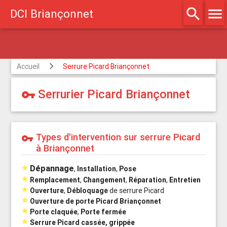
search
menu
DCI Briançonnet
gréé assurances
Accueil
Serrure Picard Briançonnet
Serrurier Picard Briançonnet
vpn_key
Types d'intervention sur serrure Picard
vpn_key
à Briançonnet
Dépannage

,
Installation
,
Pose

Remplacement
,
Changement
,
Réparation
,
Entretien

Ouverture
,
Débloquage
de serrure Picard

Ouverture de porte Picard Briançonnet

Porte claquée
,
Porte fermée

Serrure Picard cassée, grippée