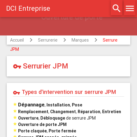
search
menu
DCI Entreprise
Accueil
Serrurerie
Marques
Serrure
JPM
Serrurier JPM
vpn_key
Types d'intervention sur serrure JPM
vpn_key
Dépannage

,
Installation
,
Pose

Remplacement
,
Changement
,
Réparation
,
Entretien

Ouverture
,
Débloquage
de serrure JPM

Ouverture de porte JPM

Porte claquée
,
Porte fermée
