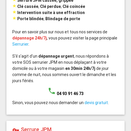
Serrure JPM cassée, grippée

Clé cassée
,
Clé perdue
,
Clé coincée

Intervention suite à une effraction

Porte blindée
,
Blindage de porte
Pour en savoir plus sur nous et tous nos services de
dépannage 24h/7j
, vous pouvez visiter la page principale
Serrurier
.
S'il s'agit d'un
dépannage urgent
, nous répondons à
votre SOS serrurier JPM en nous déplaçant à votre
domicile ou à votre magasin
en 30min 24h/7j
de jour
comme de nuit, nous sommes ouvert le dimanche et les
jours fériés.
phone
04 93 91 46 73
Sinon, vous pouvez nous demander un
devis gratuit
.
Serrure JPM
vpn_key